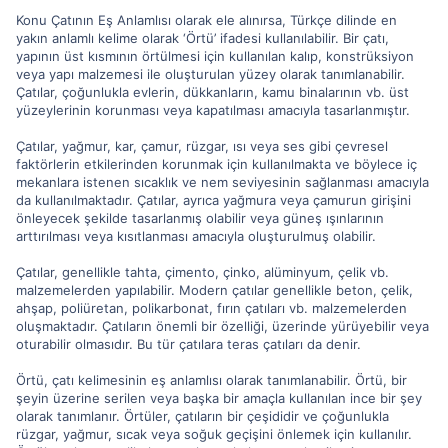
Konu Çatının Eş Anlamlısı olarak ele alınırsa, Türkçe dilinde en
yakın anlamlı kelime olarak ‘Örtü’ ifadesi kullanılabilir. Bir çatı,
yapının üst kısmının örtülmesi için kullanılan kalıp, konstrüksiyon
veya yapı malzemesi ile oluşturulan yüzey olarak tanımlanabilir.
Çatılar, çoğunlukla evlerin, dükkanların, kamu binalarının vb. üst
yüzeylerinin korunması veya kapatılması amacıyla tasarlanmıştır.
Çatılar, yağmur, kar, çamur, rüzgar, ısı veya ses gibi çevresel
faktörlerin etkilerinden korunmak için kullanılmakta ve böylece iç
mekanlara istenen sıcaklık ve nem seviyesinin sağlanması amacıyla
da kullanılmaktadır. Çatılar, ayrıca yağmura veya çamurun girişini
önleyecek şekilde tasarlanmış olabilir veya güneş ışınlarının
arttırılması veya kısıtlanması amacıyla oluşturulmuş olabilir.
Çatılar, genellikle tahta, çimento, çinko, alüminyum, çelik vb.
malzemelerden yapılabilir. Modern çatılar genellikle beton, çelik,
ahşap, poliüretan, polikarbonat, fırın çatıları vb. malzemelerden
oluşmaktadır. Çatıların önemli bir özelliği, üzerinde yürüyebilir veya
oturabilir olmasıdır. Bu tür çatılara teras çatıları da denir.
Örtü, çatı kelimesinin eş anlamlısı olarak tanımlanabilir. Örtü, bir
şeyin üzerine serilen veya başka bir amaçla kullanılan ince bir şey
olarak tanımlanır. Örtüler, çatıların bir çeşididir ve çoğunlukla
rüzgar, yağmur, sıcak veya soğuk geçişini önlemek için kullanılır.