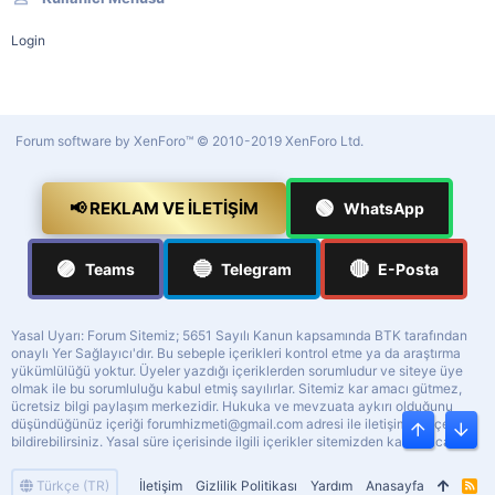
Login
Forum software by XenForo™
© 2010-2019 XenForo Ltd.
🟢
📢 REKLAM VE İLETIŞIM
WhatsApp
🟣
🔵
🔴
Teams
Telegram
E-Posta
Yasal Uyarı: Forum Sitemiz; 5651 Sayılı Kanun kapsamında BTK tarafından
onaylı Yer Sağlayıcı'dır. Bu sebeple içerikleri kontrol etme ya da araştırma
yükümlülüğü yoktur. Üyeler yazdığı içeriklerden sorumludur ve siteye üye
olmak ile bu sorumluluğu kabul etmiş sayılırlar. Sitemiz kar amacı gütmez,
ücretsiz bilgi paylaşım merkezidir. Hukuka ve mevzuata aykırı olduğunu
düşündüğünüz içeriği
forumhizmeti@gmail.com
adresi ile iletişime geçerek
Üst
Alt
bildirebilirsiniz. Yasal süre içerisinde ilgili içerikler sitemizden kaldırılacaktır.
Türkçe (TR)
İletişim
Gizlilik Politikası
Yardım
Anasayfa
R