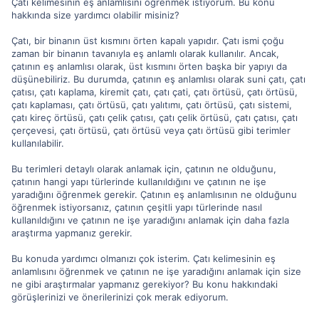
Çatı kelimesinin eş anlamlısını öğrenmek istiyorum. Bu konu
hakkında size yardımcı olabilir misiniz?
Çatı, bir binanın üst kısmını örten kapalı yapıdır. Çatı ismi çoğu
zaman bir binanın tavanıyla eş anlamlı olarak kullanılır. Ancak,
çatının eş anlamlısı olarak, üst kısmını örten başka bir yapıyı da
düşünebiliriz. Bu durumda, çatının eş anlamlısı olarak suni çatı, çatı
çatısı, çatı kaplama, kiremit çatı, çatı çati, çatı örtüsü, çatı örtüsü,
çatı kaplaması, çatı örtüsü, çatı yalıtımı, çatı örtüsü, çatı sistemi,
çatı kireç örtüsü, çatı çelik çatısı, çatı çelik örtüsü, çatı çatısı, çatı
çerçevesi, çatı örtüsü, çatı örtüsü veya çatı örtüsü gibi terimler
kullanılabilir.
Bu terimleri detaylı olarak anlamak için, çatının ne olduğunu,
çatının hangi yapı türlerinde kullanıldığını ve çatının ne işe
yaradığını öğrenmek gerekir. Çatının eş anlamlısının ne olduğunu
öğrenmek istiyorsanız, çatının çeşitli yapı türlerinde nasıl
kullanıldığını ve çatının ne işe yaradığını anlamak için daha fazla
araştırma yapmanız gerekir.
Bu konuda yardımcı olmanızı çok isterim. Çatı kelimesinin eş
anlamlısını öğrenmek ve çatının ne işe yaradığını anlamak için size
ne gibi araştırmalar yapmanız gerekiyor? Bu konu hakkındaki
görüşlerinizi ve önerilerinizi çok merak ediyorum.