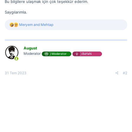
Bu bilgilere ulaşmak için çok teşekkür ederim.
Saygılarımla.
R
Meryem
and
Mehtap
e
a
c
t
i
August
o
Moderator
Moderator
BaYaN
n
s
:
31 Tem 2023
#2