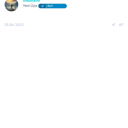
tosunami
Yeni Üye
BaY
25 Eki 2023
#7