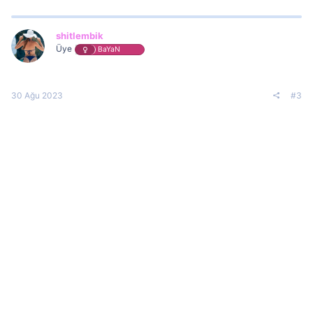
shitlembik
Üye
BaYaN
30 Ağu 2023
#3