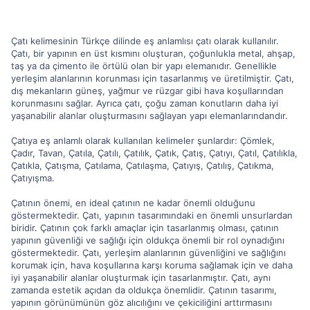
Çatı kelimesinin Türkçe dilinde eş anlamlısı çatı olarak kullanılır.
Çatı, bir yapının en üst kısmını oluşturan, çoğunlukla metal, ahşap,
taş ya da çimento ile örtülü olan bir yapı elemanıdır. Genellikle
yerleşim alanlarının korunması için tasarlanmış ve üretilmiştir. Çatı,
dış mekanların güneş, yağmur ve rüzgar gibi hava koşullarından
korunmasını sağlar. Ayrıca çatı, çoğu zaman konutların daha iyi
yaşanabilir alanlar oluşturmasını sağlayan yapı elemanlarındandır.
Çatıya eş anlamlı olarak kullanılan kelimeler şunlardır: Çömlek,
Çadır, Tavan, Çatıla, Çatılı, Çatılık, Çatık, Çatış, Çatıyı, Çatıl, Çatılıkla,
Çatıkla, Çatışma, Çatılama, Çatılaşma, Çatıyış, Çatılış, Çatıkma,
Çatıyışma.
Çatının önemi, en ideal çatının ne kadar önemli olduğunu
göstermektedir. Çatı, yapının tasarımındaki en önemli unsurlardan
biridir. Çatının çok farklı amaçlar için tasarlanmış olması, çatının
yapının güvenliği ve sağlığı için oldukça önemli bir rol oynadığını
göstermektedir. Çatı, yerleşim alanlarının güvenliğini ve sağlığını
korumak için, hava koşullarına karşı koruma sağlamak için ve daha
iyi yaşanabilir alanlar oluşturmak için tasarlanmıştır. Çatı, aynı
zamanda estetik açıdan da oldukça önemlidir. Çatının tasarımı,
yapının görünümünün göz alıcılığını ve çekiciliğini arttırmasını