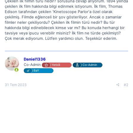
Çekilen ilk filmin türü nedir? sorusuna cevap arıyorum. 1894 yılında
çekilen ilk film hakkında bilgi edinmek istiyorum. İlk film, Thomas
Edison tarafından çekilen 'Kinetoscope Parlor'a özel olarak
çekilmiş. Filmde eğlenceli bir şov gösteriliyor. Ancak o zamanlar
filmler neler çekiliyordu? Çekilen ilk filmin türü nedir? Bu tür
hakkında bilgi edinebilecek kimse var mı? Bu konuda herhangi bir
tavsiye veya ipucu verebilir misiniz? İlk film ne türde çekilmişti?
Çok merak ediyorum. Lütfen yardımcı olun. Teşekkür ederim.
Daniel1336
Co-Admin
Yetkili
Co-Admin
BaY
31 Tem 2023
#2