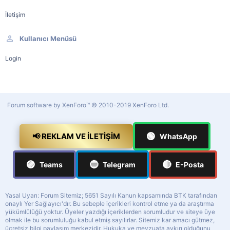
İletişim
Kullanıcı Menüsü
Login
Forum software by XenForo™
© 2010-2019 XenForo Ltd.
🟢
📢 REKLAM VE İLETIŞIM
WhatsApp
🟣
🔵
🔴
Teams
Telegram
E-Posta
Yasal Uyarı: Forum Sitemiz; 5651 Sayılı Kanun kapsamında BTK tarafından
onaylı Yer Sağlayıcı'dır. Bu sebeple içerikleri kontrol etme ya da araştırma
yükümlülüğü yoktur. Üyeler yazdığı içeriklerden sorumludur ve siteye üye
olmak ile bu sorumluluğu kabul etmiş sayılırlar. Sitemiz kar amacı gütmez,
ücretsiz bilgi paylaşım merkezidir. Hukuka ve mevzuata aykırı olduğunu