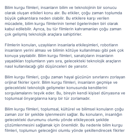
Bilim kurgu filmleri, insanların bilim ve teknolojinin bir sonucu
olarak oluşan etkileri konu alır. Bu etkiler, çoğu zaman toplumda
büyük çalkantılara neden olabilir. Bu etkilere karşı verilen
mücadele, bilim kurgu filmlerinin temel ögelerinden biri olarak
kabul edilebilir. Ayrıca, bu tür filmlerin kahramanları çoğu zaman
çok gelişmiş teknolojik araçlara sahiptirler.
Filmlerin konuları, uzaylıların insanlarla etkileşimleri, robotların
insanların yerini alması ve bilimin kötüye kullanılması gibi pek çok
konuya yayılabilir. Bilim kurgu filmleri, sanatçıların insanların
yaşadıkları toplumların yanı sıra, gelecekteki teknolojik araçların
nasıl kullanılacağı gibi düşünceleri de yansıtır.
Bilim kurgu filmleri, çoğu zaman hayal gücünün sınırlarını zorlayan
orijinal fikirler içerir. Bilim kurgu filmleri, insanların geçmişe ve
gelecekteki teknolojik gelişmeler konusunda kendilerini
sorgulamalarını teşvik eder. Bu, bireyin kendi kişisel dünyasına ve
toplumsal önyargılarına karşı bir tür zorlamadır.
Bilim kurgu filmleri, toplumsal, kültürel ve bilimsel konuların çoğu
zaman zor bir şekilde işlenmesini sağlar. Bu konuların, insanlığın
gelecekteki durumunu olumlu yönde etkileyecek şekilde
çözümlenmesini sağlamak için önemlidir. Bu nedenle bilim kurgu
filmleri, toplumun geleceğini olumlu yönde şekillendirecek fikirler