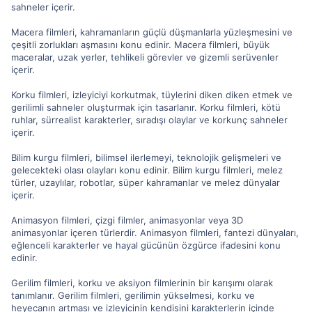
sahneler içerir.
Macera filmleri, kahramanların güçlü düşmanlarla yüzleşmesini ve
çeşitli zorlukları aşmasını konu edinir. Macera filmleri, büyük
maceralar, uzak yerler, tehlikeli görevler ve gizemli serüvenler
içerir.
Korku filmleri, izleyiciyi korkutmak, tüylerini diken diken etmek ve
gerilimli sahneler oluşturmak için tasarlanır. Korku filmleri, kötü
ruhlar, sürrealist karakterler, sıradışı olaylar ve korkunç sahneler
içerir.
Bilim kurgu filmleri, bilimsel ilerlemeyi, teknolojik gelişmeleri ve
gelecekteki olası olayları konu edinir. Bilim kurgu filmleri, melez
türler, uzaylılar, robotlar, süper kahramanlar ve melez dünyalar
içerir.
Animasyon filmleri, çizgi filmler, animasyonlar veya 3D
animasyonlar içeren türlerdir. Animasyon filmleri, fantezi dünyaları,
eğlenceli karakterler ve hayal gücünün özgürce ifadesini konu
edinir.
Gerilim filmleri, korku ve aksiyon filmlerinin bir karışımı olarak
tanımlanır. Gerilim filmleri, gerilimin yükselmesi, korku ve
heyecanın artması ve izleyicinin kendisini karakterlerin içinde