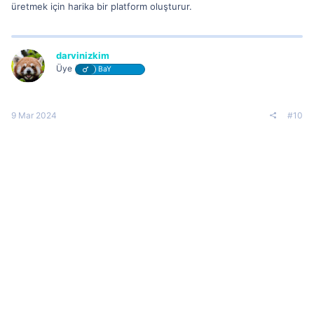
üretmek için harika bir platform oluşturur.
darvinizkim
Üye
BaY
9 Mar 2024
#10