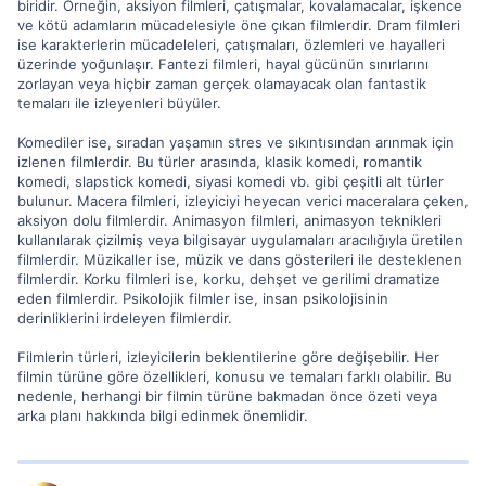
biridir. Örneğin, aksiyon filmleri, çatışmalar, kovalamacalar, işkence
ve kötü adamların mücadelesiyle öne çıkan filmlerdir. Dram filmleri
ise karakterlerin mücadeleleri, çatışmaları, özlemleri ve hayalleri
üzerinde yoğunlaşır. Fantezi filmleri, hayal gücünün sınırlarını
zorlayan veya hiçbir zaman gerçek olamayacak olan fantastik
temaları ile izleyenleri büyüler.
Komediler ise, sıradan yaşamın stres ve sıkıntısından arınmak için
izlenen filmlerdir. Bu türler arasında, klasik komedi, romantik
komedi, slapstick komedi, siyasi komedi vb. gibi çeşitli alt türler
bulunur. Macera filmleri, izleyiciyi heyecan verici maceralara çeken,
aksiyon dolu filmlerdir. Animasyon filmleri, animasyon teknikleri
kullanılarak çizilmiş veya bilgisayar uygulamaları aracılığıyla üretilen
filmlerdir. Müzikaller ise, müzik ve dans gösterileri ile desteklenen
filmlerdir. Korku filmleri ise, korku, dehşet ve gerilimi dramatize
eden filmlerdir. Psikolojik filmler ise, insan psikolojisinin
derinliklerini irdeleyen filmlerdir.
Filmlerin türleri, izleyicilerin beklentilerine göre değişebilir. Her
filmin türüne göre özellikleri, konusu ve temaları farklı olabilir. Bu
nedenle, herhangi bir filmin türüne bakmadan önce özeti veya
arka planı hakkında bilgi edinmek önemlidir.