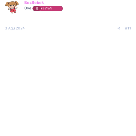
BezBebek
Üye
BaYaN
3 Ağu 2024
#11