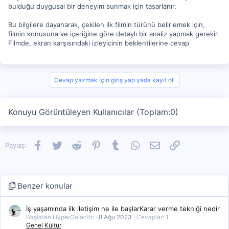
bulduğu duygusal bir deneyim sunmak için tasarlanır.
Bu bilgilere dayanarak, çekilen ilk filmin türünü belirlemek için,
filmin konusuna ve içeriğine göre detaylı bir analiz yapmak gerekir.
Filmde, ekran karşısındaki izleyicinin beklentilerine cevap
Cevap yazmak için giriş yap yada kayıt ol.
Konuyu Görüntüleyen Kullanıcılar (Toplam:0)
Facebook
Twitter
Reddit
Pinterest
Tumblr
WhatsApp
E-posta
Link
Paylaş:
Benzer konular
İş yaşamında ilk iletişim ne ile başlarKarar verme tekniği nedir
Başlatan HyperGalactic
8 Ağu 2023
Cevaplar: 1
Genel Kültür