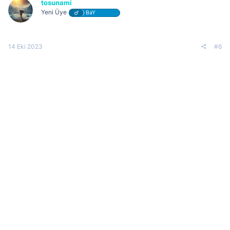
tosunami
Yeni Üye
BaY
14 Eki 2023
#6