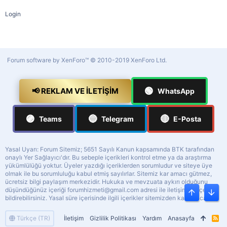
Login
Forum software by XenForo™
© 2010-2019 XenForo Ltd.
🟢
📢 REKLAM VE İLETIŞIM
WhatsApp
🟣
🔵
🔴
Teams
Telegram
E-Posta
Yasal Uyarı: Forum Sitemiz; 5651 Sayılı Kanun kapsamında BTK tarafından
onaylı Yer Sağlayıcı'dır. Bu sebeple içerikleri kontrol etme ya da araştırma
yükümlülüğü yoktur. Üyeler yazdığı içeriklerden sorumludur ve siteye üye
olmak ile bu sorumluluğu kabul etmiş sayılırlar. Sitemiz kar amacı gütmez,
ücretsiz bilgi paylaşım merkezidir. Hukuka ve mevzuata aykırı olduğunu
düşündüğünüz içeriği
forumhizmeti@gmail.com
adresi ile iletişime geçerek
Üst
Alt
bildirebilirsiniz. Yasal süre içerisinde ilgili içerikler sitemizden kaldırılacaktır.
Türkçe (TR)
İletişim
Gizlilik Politikası
Yardım
Anasayfa
R
S