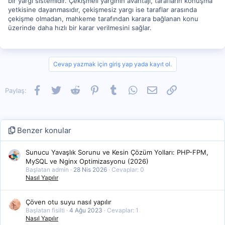
bir yargı sistemidir. Çekişmeli yargının avantajı, tarafların konuşma
yetkisine dayanmasıdır, çekişmesiz yargı ise taraflar arasında
çekişme olmadan, mahkeme tarafından karara bağlanan konu
üzerinde daha hızlı bir karar verilmesini sağlar.
Cevap yazmak için giriş yap yada kayıt ol.
Facebook
Twitter
Reddit
Pinterest
Tumblr
WhatsApp
E-posta
Link
Paylaş:
Benzer konular
Sunucu Yavaşlık Sorunu ve Kesin Çözüm Yolları: PHP-FPM,
MySQL ve Nginx Optimizasyonu (2026)
Başlatan admin
28 Nis 2026
Cevaplar: 0
Nasıl Yapılır
Çöven otu suyu nasıl yapılır
Başlatan fisilti
4 Ağu 2023
Cevaplar: 1
Nasıl Yapılır