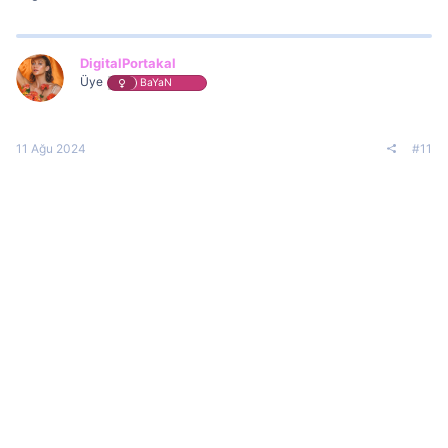
DigitalPortakal
Üye
BaYaN
11 Ağu 2024
#11