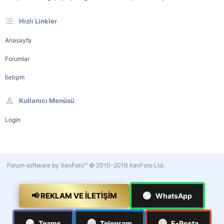
Hızlı Linkler
Anasayfa
Forumlar
İletişim
Kullanıcı Menüsü
Login
Forum software by XenForo™
© 2010-2019 XenForo Ltd.
🟢
📢 REKLAM VE İLETIŞIM
WhatsApp
🟣
🔵
🔴
Teams
Telegram
E-Posta