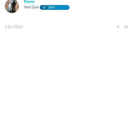
Pomo
Yeni Üye
BaY
6 Eki 2023
#6