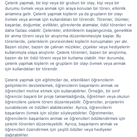
Çelenk yapmak, bir kişi veya bir grubun bir olay, kişi veya bir
durumu övmek veya anmak için araya konulan bir tören, etkinlik
anlamına gelir. Çelenk yapmak kişilerin ya da grupların bir olayı
övmek veya anmak için kullandıkları bir törendir. Törenler, ölümler,
başarılar, doğumlar, evlilikler, görevlerde atamalar, ödül törenleri ve
daha fazlası olabilir. Çelenkler, etkinliklerin başlangıcında, genellikle
bir anma töreni veya bir anıştırma düzenlenmesiyle başlar. Bu
törenlerde, çelenklerin çevresindeki kişilerin konuşmaları yer alır.
Bazen sözler, bazen de çalınan müzikler, çiçekler veya hediyelerin
kullanımıyla olaya anıştırılır. Çelenk törenleri, bazen bir anıştırma,
bazen de bir ödül töreni veya bir kutlama olabilir. Her durumda,
çelenk yapmak kişilerin ve grupların bir olayı övmek veya anmak
için kullandıkları bir törendir.
Çelenk yapmak için eğitimciler de, etkinlikleri öğrencilerin
gelişimlerini desteklemek, öğrencilerin başarılarını anmak ve
öğrencileri motive etmek için kullanabilirler. Örneğin, bir sınıf
öğrencisi başarılı bir proje tamamladığında, öğretmen veya okulun
öğrencilere çelenk töreni düzenleyebilir. Öğrenciler, projelerini
sunabilecek ve ödülleri alabilecekler. Ayrıca, öğrencilerin
başarılarını övmek için sözler söyleyebilirler. Öğretmenler,
öğrencilerin başarılarını anmak ve öğrencileri ödüllendirmek için
çelenk törenleri düzenleyebilir. Ayrıca, başarılarını anmak ve
öğrencileri özendirmek için çeşitli ödüller veya hediyeler
dağıtabilirler.