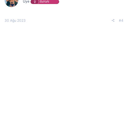
Üye
BaYaN
30 Ağu 2023
#4