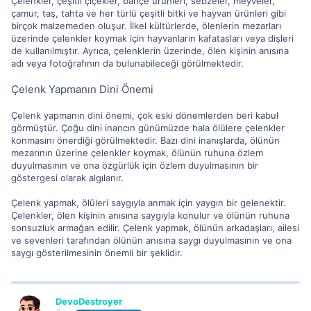
Çelenkler, çeşitli çiçekler, bahçe ürünleri, sebzeler, meyveler,
çamur, taş, tahta ve her türlü çeşitli bitki ve hayvan ürünleri gibi
birçok malzemeden oluşur. İlkel kültürlerde, ölenlerin mezarları
üzerinde çelenkler koymak için hayvanların kafatasları veya dişleri
de kullanılmıştır. Ayrıca, çelenklerin üzerinde, ölen kişinin anısına
adı veya fotoğrafının da bulunabileceği görülmektedir.
Çelenk Yapmanın Dini Önemi
Çelenk yapmanın dini önemi, çok eski dönemlerden beri kabul
görmüştür. Çoğu dini inancın günümüzde hala ölülere çelenkler
konmasını önerdiği görülmektedir. Bazı dini inanışlarda, ölünün
mezarının üzerine çelenkler koymak, ölünün ruhuna özlem
duyulmasının ve ona özgürlük için özlem duyulmasının bir
göstergesi olarak algılanır.
Çelenk yapmak, ölüleri saygıyla anmak için yaygın bir gelenektir.
Çelenkler, ölen kişinin anısına saygıyla konulur ve ölünün ruhuna
sonsuzluk armağan edilir. Çelenk yapmak, ölünün arkadaşları, ailesi
ve sevenleri tarafından ölünün anısına saygı duyulmasının ve ona
saygı gösterilmesinin önemli bir şeklidir.
DevoDestroyer