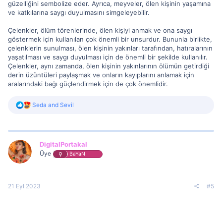
güzelliğini sembolize eder. Ayrıca, meyveler, ölen kişinin yaşamına
ve katkılarına saygı duyulmasını simgeleyebilir.
Çelenkler, ölüm törenlerinde, ölen kişiyi anmak ve ona saygı
göstermek için kullanılan çok önemli bir unsurdur. Bununla birlikte,
çelenklerin sunulması, ölen kişinin yakınları tarafından, hatıralarının
yaşatılması ve saygı duyulması için de önemli bir şekilde kullanılır.
Çelenkler, aynı zamanda, ölen kişinin yakınlarının ölümün getirdiği
derin üzüntüleri paylaşmak ve onların kayıplarını anlamak için
aralarındaki bağı güçlendirmek için de çok önemlidir.
R
Seda
and
Sevil
e
a
c
t
i
DigitalPortakal
o
Üye
BaYaN
n
s
:
21 Eyl 2023
#5