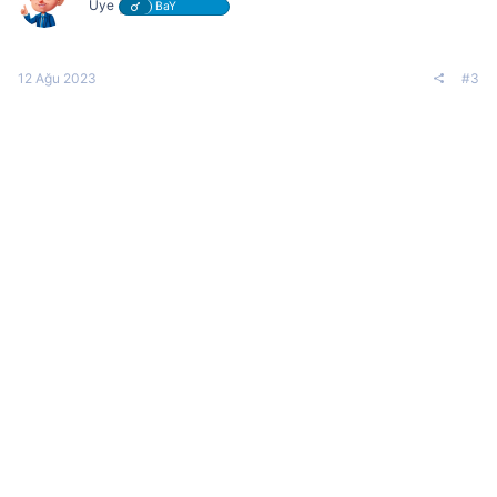
Üye
BaY
12 Ağu 2023
#3