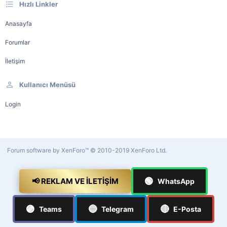
Hızlı Linkler
Anasayfa
Forumlar
İletişim
Kullanıcı Menüsü
Login
Forum software by XenForo™
© 2010-2019 XenForo Ltd.
🟢
📢 REKLAM VE İLETIŞIM
WhatsApp
🟣
🔵
🔴
Teams
Telegram
E-Posta