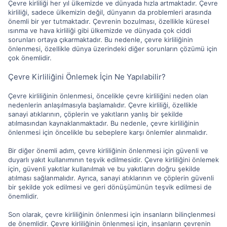
Çevre kirliliği her yıl ülkemizde ve dünyada hızla artmaktadır. Çevre
kirliliği, sadece ülkemizin değil, dünyanın da problemleri arasında
önemli bir yer tutmaktadır. Çevrenin bozulması, özellikle küresel
ısınma ve hava kirliliği gibi ülkemizde ve dünyada çok ciddi
sorunları ortaya çıkarmaktadır. Bu nedenle, çevre kirliliğinin
önlenmesi, özellikle dünya üzerindeki diğer sorunların çözümü için
çok önemlidir.
Çevre Kirliliğini Önlemek İçin Ne Yapılabilir?
Çevre kirliliğinin önlenmesi, öncelikle çevre kirliliğini neden olan
nedenlerin anlaşılmasıyla başlamalıdır. Çevre kirliliği, özellikle
sanayi atıklarının, çöplerin ve yakıtların yanlış bir şekilde
atılmasından kaynaklanmaktadır. Bu nedenle, çevre kirliliğinin
önlenmesi için öncelikle bu sebeplere karşı önlemler alınmalıdır.
Bir diğer önemli adım, çevre kirliliğinin önlenmesi için güvenli ve
duyarlı yakıt kullanımının teşvik edilmesidir. Çevre kirliliğini önlemek
için, güvenli yakıtlar kullanılmalı ve bu yakıtların doğru şekilde
atılması sağlanmalıdır. Ayrıca, sanayi atıklarının ve çöplerin güvenli
bir şekilde yok edilmesi ve geri dönüşümünün teşvik edilmesi de
önemlidir.
Son olarak, çevre kirliliğinin önlenmesi için insanların bilinçlenmesi
de önemlidir. Çevre kirliliğinin önlenmesi için, insanların çevrenin