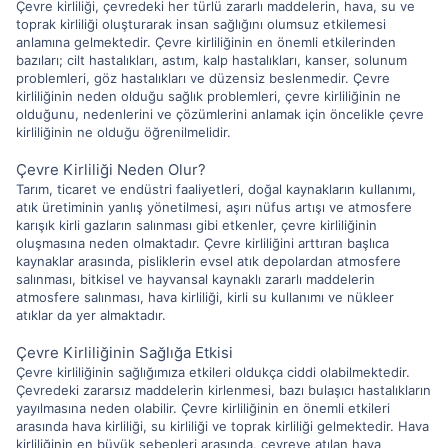
Çevre kirliliği, çevredeki her türlü zararlı maddelerin, hava, su ve
toprak kirliliği oluşturarak insan sağlığını olumsuz etkilemesi
anlamına gelmektedir. Çevre kirliliğinin en önemli etkilerinden
bazıları; cilt hastalıkları, astım, kalp hastalıkları, kanser, solunum
problemleri, göz hastalıkları ve düzensiz beslenmedir. Çevre
kirliliğinin neden olduğu sağlık problemleri, çevre kirliliğinin ne
olduğunu, nedenlerini ve çözümlerini anlamak için öncelikle çevre
kirliliğinin ne olduğu öğrenilmelidir.
Çevre Kirliliği Neden Olur?
Tarım, ticaret ve endüstri faaliyetleri, doğal kaynakların kullanımı,
atık üretiminin yanlış yönetilmesi, aşırı nüfus artışı ve atmosfere
karışık kirli gazların salınması gibi etkenler, çevre kirliliğinin
oluşmasına neden olmaktadır. Çevre kirliliğini arttıran başlıca
kaynaklar arasında, pisliklerin evsel atık depolardan atmosfere
salınması, bitkisel ve hayvansal kaynaklı zararlı maddelerin
atmosfere salınması, hava kirliliği, kirli su kullanımı ve nükleer
atıklar da yer almaktadır.
Çevre Kirliliğinin Sağlığa Etkisi
Çevre kirliliğinin sağlığımıza etkileri oldukça ciddi olabilmektedir.
Çevredeki zararsız maddelerin kirlenmesi, bazı bulaşıcı hastalıkların
yayılmasına neden olabilir. Çevre kirliliğinin en önemli etkileri
arasında hava kirliliği, su kirliliği ve toprak kirliliği gelmektedir. Hava
kirliliğinin en büyük sebepleri arasında, çevreye atılan hava