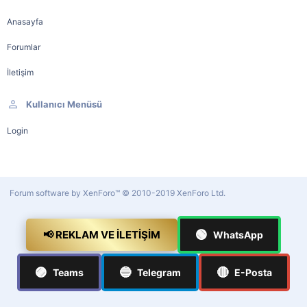
Anasayfa
Forumlar
İletişim
Kullanıcı Menüsü
Login
Forum software by XenForo™
© 2010-2019 XenForo Ltd.
🟢
📢 REKLAM VE İLETIŞIM
WhatsApp
🟣
🔵
🔴
Teams
Telegram
E-Posta