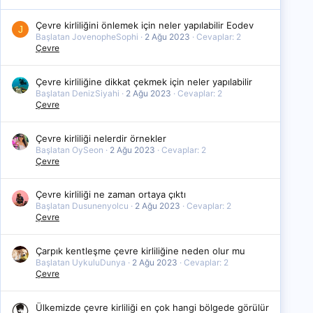
Çevre kirliliğini önlemek için neler yapılabilir Eodev
J
Başlatan JovenopheSophi
2 Ağu 2023
Cevaplar: 2
Çevre
Çevre kirliliğine dikkat çekmek için neler yapılabilir
Başlatan DenizSiyahi
2 Ağu 2023
Cevaplar: 2
Çevre
Çevre kirliliği nelerdir örnekler
Başlatan OySeon
2 Ağu 2023
Cevaplar: 2
Çevre
Çevre kirliliği ne zaman ortaya çıktı
Başlatan Dusunenyolcu
2 Ağu 2023
Cevaplar: 2
Çevre
Çarpık kentleşme çevre kirliliğine neden olur mu
Başlatan UykuluDunya
2 Ağu 2023
Cevaplar: 2
Çevre
Ülkemizde çevre kirliliği en çok hangi bölgede görülür