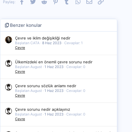
Facebook
Twitter
Reddit
Pinterest
Tumblr
WhatsApp
E-posta
Link
Paylaş:
Benzer konular
Çevre ve iklim değişikliği nedir
Başlatan CATA
8 Haz 2023
Cevaplar: 1
Çevre
Ülkemizdeki en önemli çevre sorunu nedir
Başlatan August
1 Haz 2023
Cevaplar: 0
Çevre
Çevre sorunu sözlük anlamı nedir
Başlatan August
1 Haz 2023
Cevaplar: 0
Çevre
Çevre sorunu nedir açıklayınız
Başlatan August
1 Haz 2023
Cevaplar: 0
Çevre