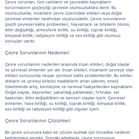
Çevre sorunları, tüm canlıların ve çevredeki kaynakların
korunmasının güçleştiği çevresel olumsuzluklara denir. Bu
olumsuzluklar, insanların çevre üzerindeki etkileri veya doğal
çevresel etmenler tarafından oluşturulabilir. Çevre sorunlarının
çeşitli çevresel kalite problemleri, hayvanların ve bitkilerin ölümü,
iklim değişikliği, atmosferik kirlilik, su kirliliği, toprak kirliliği,
kimyasal kirlilik, radyasyon kirliliği ve ses kirliliği gibi olumsuz
sonuçları vardır.
Çevre Sorunlarının Nedenleri
Çevre sorunlarının nedenleri arasında insan etkileri, doğal olaylar
ve çevresel etmenler yer alır. İnsan etkileri, insanların çevreye olan
etkileri sonucunda oluşan çevresel kalite problemleridir. Bu etkiler,
atıkların ve çevreyi kirletici maddelerin artan salınımı, enerji
tüketiminde artış, kentleşme ve tarımsal faaliyetlerden kaynaklanır.
Doğal olaylar, depremler, yanardağ patlamaları, fırtınalar, sel
baskınları, iklim değişiklikleri ve benzeri olayları içerir. Çevresel
etmenler, hava kirliliği, su kirliliği, toprak kirliliği, kimyasal kirlilik,
ses kirliliği ve radyasyon kirliliği gibi olguları içerir.
Çevre Sorunlarının Çözümleri
Bir çevre sorununa kalıcı bir çözüm bulmak için öncelikle nedenin
belirlenmesi gerekir. Sonraki adımlarda, çevre sorununun