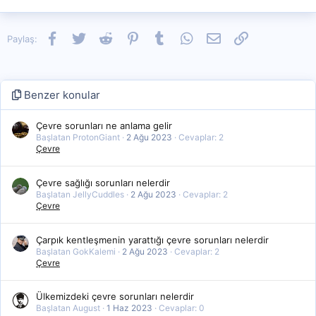
Facebook
Twitter
Reddit
Pinterest
Tumblr
WhatsApp
E-posta
Link
Paylaş:
Benzer konular
Çevre sorunları ne anlama gelir
Başlatan ProtonGiant
2 Ağu 2023
Cevaplar: 2
Çevre
Çevre sağlığı sorunları nelerdir
Başlatan JellyCuddles
2 Ağu 2023
Cevaplar: 2
Çevre
Çarpık kentleşmenin yarattığı çevre sorunları nelerdir
Başlatan GokKalemi
2 Ağu 2023
Cevaplar: 2
Çevre
Ülkemizdeki çevre sorunları nelerdir
Başlatan August
1 Haz 2023
Cevaplar: 0