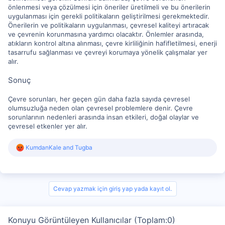
önlenmesi veya çözülmesi için öneriler üretilmeli ve bu önerilerin
uygulanması için gerekli politikaların geliştirilmesi gerekmektedir.
Önerilerin ve politikaların uygulanması, çevresel kaliteyi artıracak
ve çevrenin korunmasına yardımcı olacaktır. Önlemler arasında,
atıkların kontrol altına alınması, çevre kirliliğinin hafifletilmesi, enerji
tasarrufu sağlanması ve çevreyi korumaya yönelik çalışmalar yer
alır.
Sonuç
Çevre sorunları, her geçen gün daha fazla sayıda çevresel
olumsuzluğa neden olan çevresel problemlere denir. Çevre
sorunlarının nedenleri arasında insan etkileri, doğal olaylar ve
çevresel etkenler yer alır.
R
KumdanKale
and
Tugba
e
a
c
t
i
Cevap yazmak için giriş yap yada kayıt ol.
o
n
s
Konuyu Görüntüleyen Kullanıcılar (Toplam:0)
: