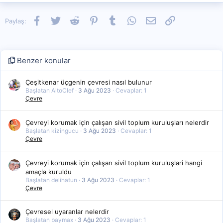
Facebook
Twitter
Reddit
Pinterest
Tumblr
WhatsApp
E-posta
Link
Paylaş:
Benzer konular
Çeşitkenar üçgenin çevresi nasıl bulunur
Başlatan AltoClef
3 Ağu 2023
Cevaplar: 1
Çevre
Çevreyi korumak için çalışan sivil toplum kuruluşları nelerdir
Başlatan kizingucu
3 Ağu 2023
Cevaplar: 1
Çevre
Çevreyi korumak için çalışan sivil toplum kuruluşlari hangi
amaçla kuruldu
Başlatan delihatun
3 Ağu 2023
Cevaplar: 1
Çevre
Çevresel uyaranlar nelerdir
Başlatan baymax
3 Ağu 2023
Cevaplar: 1