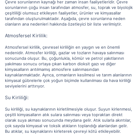
Çevre sorunlarının kaynağı her zaman insan faaliyetleridir. Çevre
sorunlarının çoğu insan tarafından atmosfer, su, toprak ve biyolojik
çeşitliliği olumsuz etkileyen faaliyetler, ürünler ve kimyasallar
tarafından oluşturulmaktadır. Aşağıda, çevre sorunlarına neden
olanların ana nedenleri hakkında özetleyici bir liste verilmiştir.
Atmosfersel Kirlilik:
Atmosfersel kirlilik, çevresel kirliliğin en yaygın ve en önemli
nedenidir. Atmosfer kirliliği, gazlar ve tozların havaya salınması
sonucunda oluşur. Bu, çoğunlukla, kömür ve petrol yakıtlarının
yakılması sonucu ortaya çıkan karbon dioksit gazı ve diğer
kimyasalların arıtılmamış atmosfere salınmasından
kaynaklanmaktadır. Ayrıca, ormanların kesilmesi ve tarım alanlarının
kimyasal gübrelerle çok yoğun biçimde kullanılması da hava kirliliği
seviyelerini arttırıyor.
Su Kirliliği:
Su kirliliği, su kaynaklarının kirletilmesiyle oluşur. Suyun kirlenmesi,
çeşitli kimyasalların atık sulara salınması veya topraktan direkt
olarak suya akması sonucunda meydana gelir. Atık sularla akıntılar,
çok sayıda kimyasal ve toksik atıkların toplandığı alanlardan gelir.
Bu atıklar, su kaynaklarını kirleterek çevreyi kötü etkileyebilir.