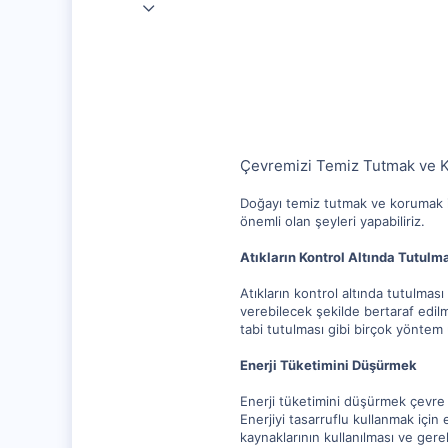
7 Kas 2020
25,729
1,315
112
Çevremizi Temiz Tutmak ve Ko
Doğayı temiz tutmak ve korumak i
önemli olan şeyleri yapabiliriz.
Atıkların Kontrol Altında Tutulm
Atıkların kontrol altında tutulması
verebilecek şekilde bertaraf edil
tabi tutulması gibi birçok yöntem 
Enerji Tüketimini Düşürmek
Enerji tüketimini düşürmek çevre iç
Enerjiyi tasarruflu kullanmak için 
kaynaklarının kullanılması ve gere