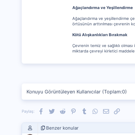
Ağaçlandırma ve Yeşillendirme
Ağaçlandırma ve yeşillendirme çevr
örtüsünün arttırılması çevrenin k
Kötü Alışkanlıkları Bırakmak
Çevrenin temiz ve sağlıklı olması i
miktarda çevreyi kirletici maddeler
Konuyu Görüntüleyen Kullanıcılar (Toplam:0)
Facebook
Twitter
Reddit
Pinterest
Tumblr
WhatsApp
E-posta
Link
Paylaş:
Benzer konular