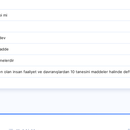
bi mi
ödev
madde
nelerdir
olan insan faaliyet ve davranışlardan 10 tanesini maddeler halinde deft