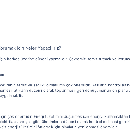
rumak İçin Neler Yapabiliriz?
çin herkes üzerine düşeni yapmalıdır. Çevremizi temiz tutmak ve koruma
ası
 çevrenin temiz ve sağlıklı olması için çok önemlidir. Atıkların kontrol altı
memesi, atıkların düzenli olarak toplanması, geri dönüşümünün ön plana ç
uygulanabilir.
in çok önemlidir. Enerji tüketimini düşürmek için enerjiyi kullanmaktan kaç
elektrik, su ve gaz gibi tüketimlerin düzenli olarak kontrol edilmesi gerekir
ksiz enerji tüketimini önlemek için binaların yenilenmesi önemlidir.