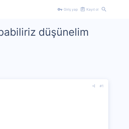
Giriş yap
Kayıt ol
abiliriz düşünelim
#1