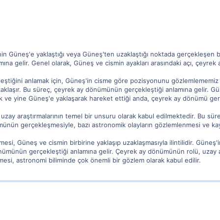
in Güneş'e yaklaştığı veya Güneş'ten uzaklaştığı noktada gerçekleşen b
ına gelir. Genel olarak, Güneş ve cismin ayakları arasındaki açı, çeyre
eştiğini anlamak için, Güneş'in cisme göre pozisyonunu gözlemlememiz 
aklaşır. Bu süreç, çeyrek ay dönümünün gerçekleştiği anlamına gelir. 
k ve yine Güneş'e yaklaşarak hareket ettiği anda, çeyrek ay dönümü ger
zay araştırmalarının temel bir unsuru olarak kabul edilmektedir. Bu sür
ümünün gerçekleşmesiyle, bazı astronomik olayların gözlemlenmesi ve k
i, Güneş ve cismin birbirine yaklaşıp uzaklaşmasıyla ilintilidir. Güneş
nümünün gerçekleştiği anlamına gelir. Çeyrek ay dönümünün rolü, uzay ar
i, astronomi biliminde çok önemli bir gözlem olarak kabul edilir.