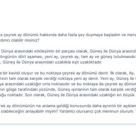
 çeyrek ay dönümü hakkında daha fazla şey duymaya başladım ve mera
ımcı olabilir misiniz?
nya arasındaki etkileşimin bir parçası olarak, Güneş ile Dünya arasında,
ngünün dört aşaması, yeni ay, çeyrek ay, tam ay ve güneş tutulmasıdır.
 Güneş ile Dünya arasındaki uzaklıkla eşit uzaklıktadır.
bir kavisli oluşur ve bu noktaya çeyrek ay dönümü denir. İlk olarak, Ay, 
ının tam olarak karşılık verdiği noktaya yeni ay denir. Yeni ay, Güneş il
ya arasındaki uzaklığın orta noktasıdır ve bu noktaya da çeyrek ay dö
anın gölge tarafındaki yüzünde, Güneş ışınlarının tam olarak karşılık ver
duğu noktadır. Son olarak, Güneş ile Dünya arasındaki uzaklığın en büyü
yrek ay dönümünün ne anlama geldiği konusunda daha ayrıntılı bir açık
ri olabileceğini anlayabilir miyim? Yardımcı olursanız çok memnun olurum.