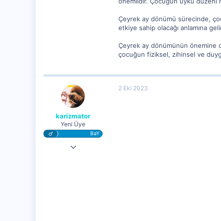
önemlidir. Çocuğun uyku düzeni h
Çeyrek ay dönümü sürecinde, çoc
etkiye sahip olacağı anlamına gel
Çeyrek ay dönümünün önemine dik
çocuğun fiziksel, zihinsel ve duyg
2 Eki 2023
karizmator
Yeni Üye
BaY
1 Eki 2023
5,432
0
0