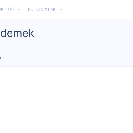
ER YENI
KULLANICILAR
 demek
r