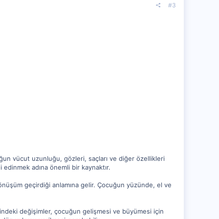
#3
n vücut uzunluğu, gözleri, saçları ve diğer özellikleri
i edinmek adına önemli bir kaynaktır.
dönüşüm geçirdiği anlamına gelir. Çocuğun yüzünde, el ve
indeki değişimler, çocuğun gelişmesi ve büyümesi için