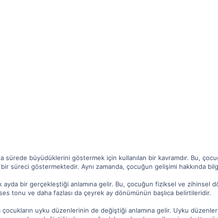
 sürede büyüdüklerini göstermek için kullanılan bir kavramdır. Bu, çocuğu
 bir süreci göstermektedir. Aynı zamanda, çocuğun gelişimi hakkında bilg
yda bir gerçekleştiği anlamına gelir. Bu, çocuğun fiziksel ve zihinsel 
ses tonu ve daha fazlası da çeyrek ay dönümünün başlıca belirtileridir.
ocukların uyku düzenlerinin de değiştiği anlamına gelir. Uyku düzenler