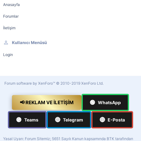
Anasayfa
Forumlar
İletişim
Kullanıcı Menüsü
Login
Forum software by XenForo™
© 2010-2019 XenForo Ltd.
🟢
📢 REKLAM VE İLETIŞIM
WhatsApp
🟣
🔵
🔴
Teams
Telegram
E-Posta
Yasal Uyarı: Forum Sitemiz; 5651 Sayılı Kanun kapsamında BTK tarafından