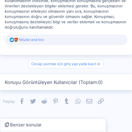
kullanılmasının ötesinde, konuşmacının konuşmasına gerçekleri ve
önerileri destekleyen bilgiler eklemesi gerekir. Bu, konuşmacının
konuşmasının etkileyici olmasının yanı sıra, konuşmacının
konuşmasının doğru ve güvenilir olmasını sağlar. Konuşmacı,
konuşmasına destekleyici bilgi ve veriler eklemeli ve konuşmasının
doğruluğunu kanıtlamalıdır.
R
Nilufer
and
Inci
e
a
c
t
i
Cevap yazmak için giriş yap yada kayıt ol.
o
n
s
Konuyu Görüntüleyen Kullanıcılar (Toplam:0)
:
Facebook
Twitter
Reddit
Pinterest
Tumblr
WhatsApp
E-posta
Link
Paylaş:
Benzer konular