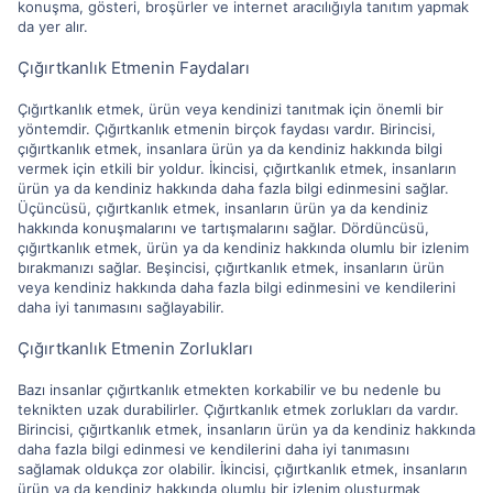
konuşma, gösteri, broşürler ve internet aracılığıyla tanıtım yapmak
da yer alır.
Çığırtkanlık Etmenin Faydaları
Çığırtkanlık etmek, ürün veya kendinizi tanıtmak için önemli bir
yöntemdir. Çığırtkanlık etmenin birçok faydası vardır. Birincisi,
çığırtkanlık etmek, insanlara ürün ya da kendiniz hakkında bilgi
vermek için etkili bir yoldur. İkincisi, çığırtkanlık etmek, insanların
ürün ya da kendiniz hakkında daha fazla bilgi edinmesini sağlar.
Üçüncüsü, çığırtkanlık etmek, insanların ürün ya da kendiniz
hakkında konuşmalarını ve tartışmalarını sağlar. Dördüncüsü,
çığırtkanlık etmek, ürün ya da kendiniz hakkında olumlu bir izlenim
bırakmanızı sağlar. Beşincisi, çığırtkanlık etmek, insanların ürün
veya kendiniz hakkında daha fazla bilgi edinmesini ve kendilerini
daha iyi tanımasını sağlayabilir.
Çığırtkanlık Etmenin Zorlukları
Bazı insanlar çığırtkanlık etmekten korkabilir ve bu nedenle bu
teknikten uzak durabilirler. Çığırtkanlık etmek zorlukları da vardır.
Birincisi, çığırtkanlık etmek, insanların ürün ya da kendiniz hakkında
daha fazla bilgi edinmesi ve kendilerini daha iyi tanımasını
sağlamak oldukça zor olabilir. İkincisi, çığırtkanlık etmek, insanların
ürün ya da kendiniz hakkında olumlu bir izlenim oluşturmak