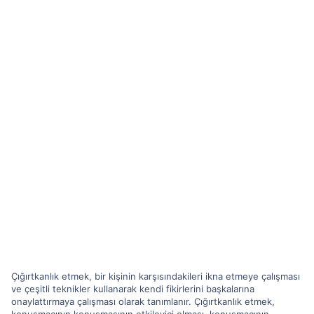
Çığırtkanlık etmek, bir kişinin karşısındakileri ikna etmeye çalışması
ve çeşitli teknikler kullanarak kendi fikirlerini başkalarına
onaylattırmaya çalışması olarak tanımlanır. Çığırtkanlık etmek,
konuşmacının konuşmasının etkileyici olması, konuşmacının