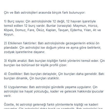
Çin ve Batı astrolojileri arasında birçok fark bulunuyor:
1) Burç sayısı: Çin astrolojisinde 12 değil, 12 hayvan işaretiyle
temsil edilen 12 burç vardır. Bunlar (sırasıyla): Maymun, Horoz,
Köpek, Domuz, Fare, Öküz, Kaplan, Tavşan, Ejderha, Yılan, At ve
Koyun.
2) Etkilenen faktörler: Batı astrolojisinde gezegenlerin etkisi ön
plandadır. Çin astrolojisi ise doğum yılına ve ayına göre belirlenir,
zodyak işaretlerine dayanır.
3) Kişilik analizi: Batı burçları kişiliğin farklı yönlerini temsil eder. Çin
burçları ise bütünsel bir kişilik profili çizer.
4) Özellikler: Batı burçları detaylıdır, Çin burçları daha geneldir. Batı
burçları dinamik, Çin burçları statiktir.
5) Uygulanması: Batı astrolojisi gündelik yaşama uygulanır. Çin
astrolojisi ise hayat yolculuğu, kader ve gelecek hakkında ipucular
verir.
Özetle, iki astroloji geleneği farklı yöntemlerle kişiliği ve kaderi
yorumlar. Çin astrolojisi daha basit ve sembolik, Batı astrolojisi ise