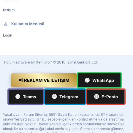
İletişim
Kullanıcı Menüsü
Login
Forum software by XenForo™
© 2010-2019 XenForo Ltd.
🟢
📢 REKLAM VE İLETIŞIM
WhatsApp
🟣
🔵
🔴
Teams
Telegram
E-Posta
Yasal Uyarı: Forum Sitemiz; 5651 Sayılı Kanun kapsamında BTK tarafından
onaylı Yer Sağlayıcı'dır. Bu sebeple içerikleri kontrol etme ya da araştırma
yükümlülüğü yoktur. Üyeler yazdığı içeriklerden sorumludur ve siteye üye
olmak ile bu sorumluluğu kabul etmiş sayılırlar. Sitemiz kar amacı gütmez,