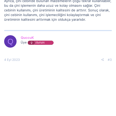
Ayrıca, çini cebinde bulunan malzemelerin çoğu tekrar kullanılabilir,
bu da çini işlemenin daha ucuz ve kolay olmasını sağlar. Çini
cebinin kullanımı, çini üretiminin kalitesini de arttırır. Sonuç olarak,
çini cebinin kullanımı, çini işlemeciliğini kolaylaştırmak ve çini
üretiminin kalitesini arttırmak için oldukça yararlıdır.
QuccuK
Q
Üye
BaYaN
4 Eyl 2023
#3