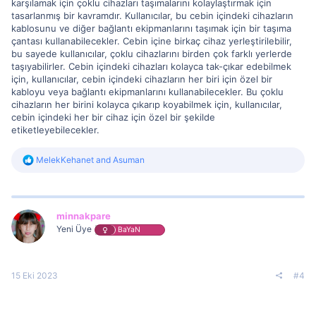
karşılamak için çoklu cihazları taşımalarını kolaylaştırmak için
tasarlanmış bir kavramdır. Kullanıcılar, bu cebin içindeki cihazların
kablosunu ve diğer bağlantı ekipmanlarını taşımak için bir taşıma
çantası kullanabilecekler. Cebin içine birkaç cihaz yerleştirilebilir,
bu sayede kullanıcılar, çoklu cihazlarını birden çok farklı yerlerde
taşıyabilirler. Cebin içindeki cihazları kolayca tak-çıkar edebilmek
için, kullanıcılar, cebin içindeki cihazların her biri için özel bir
kabloyu veya bağlantı ekipmanlarını kullanabilecekler. Bu çoklu
cihazların her birini kolayca çıkarıp koyabilmek için, kullanıcılar,
cebin içindeki her bir cihaz için özel bir şekilde
etiketleyebilecekler.
R
MelekKehanet
and
Asuman
e
a
c
t
i
minnakpare
o
Yeni Üye
BaYaN
n
s
:
15 Eki 2023
#4