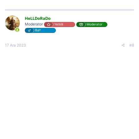
HeLLDoRaDo
Moderator
Yetkili
Moderator
BaY
17 Ara 2023
#8