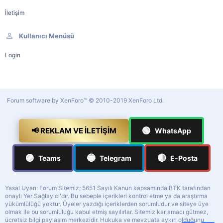
İletişim
Kullanıcı Menüsü
Login
Forum software by XenForo™
© 2010-2019 XenForo Ltd.
🟢
📢 REKLAM VE İLETIŞIM
WhatsApp
🟣
🔵
🔴
Teams
Telegram
E-Posta
Yasal Uyarı: Forum Sitemiz; 5651 Sayılı Kanun kapsamında BTK tarafından
onaylı Yer Sağlayıcı'dır. Bu sebeple içerikleri kontrol etme ya da araştırma
yükümlülüğü yoktur. Üyeler yazdığı içeriklerden sorumludur ve siteye üye
olmak ile bu sorumluluğu kabul etmiş sayılırlar. Sitemiz kar amacı gütmez,
ücretsiz bilgi paylaşım merkezidir. Hukuka ve mevzuata aykırı olduğunu