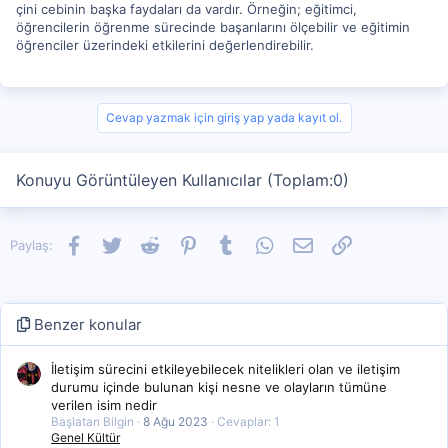
çini cebinin başka faydaları da vardır. Örneğin; eğitimci,
öğrencilerin öğrenme sürecinde başarılarını ölçebilir ve eğitimin
öğrenciler üzerindeki etkilerini değerlendirebilir.
Cevap yazmak için giriş yap yada kayıt ol.
Konuyu Görüntüleyen Kullanıcılar (Toplam:0)
Facebook
Twitter
Reddit
Pinterest
Tumblr
WhatsApp
E-posta
Link
Paylaş:
Benzer konular
İletişim sürecini etkileyebilecek nitelikleri olan ve iletişim
durumu içinde bulunan kişi nesne ve olayların tümüne
verilen isim nedir
Başlatan Bilgin
8 Ağu 2023
Cevaplar: 1
Genel Kültür