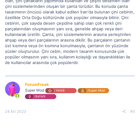
olan, çini çanakların yapımında kullanılan ve çeşitli desenleri olan
çini süslemelerinden oluşan bir çanta türüdür. Bu konuda çanta
tasarımının öncüsü olarak kabul edilen İran'da bulunan çini cebinin,
özellikle Orta Doğu kültüründe çok popüler olmasıyla bilinir. Çini
cebinin, çok sayıda desen çeşidine sahip olan çok renkli çini
parçalarından oluşmasının yanı sıra, genelde ahşap veya deri
kullanılarak üretilir. Çanta, çini süslemelerinin arasına yerleştirilen
ahşap veya deri parçalarının arasına dikilir. Bu parçaların çantanın
üst kısmına veya ön kısmına konulmasıyla, çantanın ön yüzünde
süsler oluşturulur. Çini cebin, modern tasarım konusunda çok
popüler olmasının yanı sıra, kullanım kolaylığı ve dayanıklılıkları ile
de kullanıcılar arasında çok popülerdir.
ForumFreak
Super Mod
Yetkili
Super Mod
BaYaN
24 Eki 2023
#5