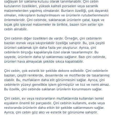
sağlayan bir saklama kutusu olarak tanımlanabilir. Çini cebin
kutularının özellikleri, yüksek kaliteli porselen veya seramik
malzemelerden yapılmış olmalarıdır. Bunların özelliği, çok dayanıklı
olmaları, mikropların bulaştırılmasını ve ürünlerin rutubetlenmesini
önlemeleridir. Çini cebinde, saklanacak ürünlerin çatal, kaşık ve
bıçak gibi işlevsel malzemeler ile birlikte, bazen tüm setler için
cebin alınabilir.
Çini cebinin diğer özellikleri de vardır. Örneğin, çini cebinlerin
bazıları esnek veya sıkıştırılabilir özelliğe sahiptir. Bu, çok çeşitli
ürünleri saklamak için daha fazla yer oluşturur. Ayrıca, çini
cebinlerin birçoğu kapaklarıyla özel olarak tasarlanmıştır. Bu
sayede, ürünlerin daha iyi saklanması sağlanır. Bazı çini cebinde,
ürünleri hava almayacak şekilde sıkıca kapatılabilir.
Çini cebin, çok estetik bir şekilde dekore edilebilir. Çini cebinlerin
bazıları, çeşitli renklerde, desenlerde ve motiflerde de tasarlanmış
olabilir. Bu, mutfakların daha elit görünmesini sağlar. Ayrıca, çini
cebinlerin yüzeyi genellikle işlem görmüştür ve toz ve nemi almaz.
Bu özellik, çini cebinde saklanan ürünlerin korunmasını sağlar.
Çini cebin, ev veya restoranların mutfaklarında kullanılan temel
eşyaların önemli bir parçasıdır. Çini cebinin kullanımı, evde veya
restoranda ürünlerin daha etkin bir şekilde saklanmasını sağlar.
Ayrıca, çini cebin göz alıcı ve estetik bir görünüme sahiptir.