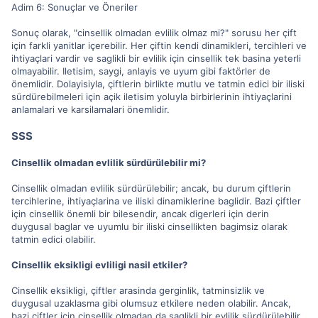
Adim 6: Sonuçlar ve Öneriler
Sonuç olarak, "cinsellik olmadan evlilik olmaz mi?" sorusu her çift
için farkli yanitlar içerebilir. Her çiftin kendi dinamikleri, tercihleri ve
ihtiyaçlari vardir ve saglikli bir evlilik için cinsellik tek basina yeterli
olmayabilir. Iletisim, saygi, anlayis ve uyum gibi faktörler de
önemlidir. Dolayisiyla, çiftlerin birlikte mutlu ve tatmin edici bir iliski
sürdürebilmeleri için açik iletisim yoluyla birbirlerinin ihtiyaçlarini
anlamalari ve karsilamalari önemlidir.
SSS
Cinsellik olmadan evlilik sürdürülebilir mi?
Cinsellik olmadan evlilik sürdürülebilir; ancak, bu durum çiftlerin
tercihlerine, ihtiyaçlarina ve iliski dinamiklerine baglidir. Bazi çiftler
için cinsellik önemli bir bilesendir, ancak digerleri için derin
duygusal baglar ve uyumlu bir iliski cinsellikten bagimsiz olarak
tatmin edici olabilir.
Cinsellik eksikligi evliligi nasil etkiler?
Cinsellik eksikligi, çiftler arasinda gerginlik, tatminsizlik ve
duygusal uzaklasma gibi olumsuz etkilere neden olabilir. Ancak,
bazi çiftler için cinsellik olmadan da saglikli bir evlilik sürdürülebilir,