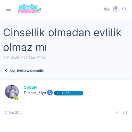
Cinsellik olmadan evlilik
olmaz mı
K
B
CeSaN
2 Mar 2024
o
a
n
ş
Aşk, Evlilik & Cinsellik
u
l
y
a
u
n
b
g
CeSaN
a
ı
Tanınmış Üye
BaY
ş
ç
l
t
a
a
t
r
2 Mar 2024
#1
a
i
n
h
i