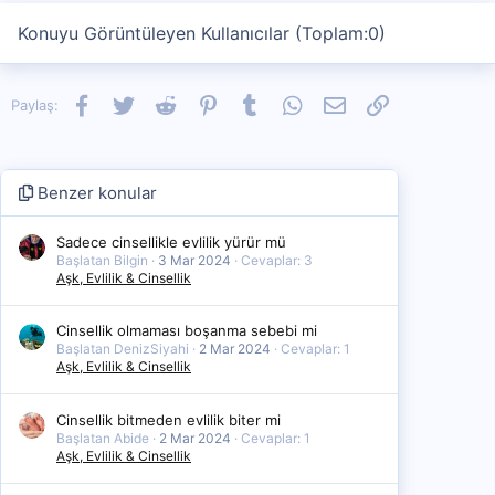
Konuyu Görüntüleyen Kullanıcılar (Toplam:0)
Facebook
Twitter
Reddit
Pinterest
Tumblr
WhatsApp
E-posta
Link
Paylaş:
Benzer konular
Sadece cinsellikle evlilik yürür mü
Başlatan Bilgin
3 Mar 2024
Cevaplar: 3
Aşk, Evlilik & Cinsellik
Cinsellik olmaması boşanma sebebi mi
Başlatan DenizSiyahi
2 Mar 2024
Cevaplar: 1
Aşk, Evlilik & Cinsellik
Cinsellik bitmeden evlilik biter mi
Başlatan Abide
2 Mar 2024
Cevaplar: 1
Aşk, Evlilik & Cinsellik