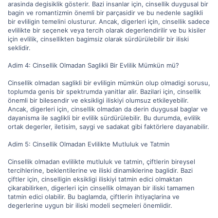
arasinda degisiklik gösterir. Bazi insanlar için, cinsellik duygusal bir
bagin ve romantizmin önemli bir parçasidir ve bu nedenle saglikli
bir evliligin temelini olusturur. Ancak, digerleri için, cinsellik sadece
evlilikte bir seçenek veya tercih olarak degerlendirilir ve bu kisiler
için evlilik, cinsellikten bagimsiz olarak sürdürülebilir bir iliski
seklidir.
Adim 4: Cinsellik Olmadan Saglikli Bir Evlilik Mümkün mü?
Cinsellik olmadan saglikli bir evliligin mümkün olup olmadigi sorusu,
toplumda genis bir spektrumda yanitlar alir. Bazilari için, cinsellik
önemli bir bilesendir ve eksikligi iliskiyi olumsuz etkileyebilir.
Ancak, digerleri için, cinsellik olmadan da derin duygusal baglar ve
dayanisma ile saglikli bir evlilik sürdürülebilir. Bu durumda, evlilik
ortak degerler, iletisim, saygi ve sadakat gibi faktörlere dayanabilir.
Adim 5: Cinsellik Olmadan Evlilikte Mutluluk ve Tatmin
Cinsellik olmadan evlilikte mutluluk ve tatmin, çiftlerin bireysel
tercihlerine, beklentilerine ve iliski dinamiklerine baglidir. Bazi
çiftler için, cinselligin eksikligi iliskiyi tatmin edici olmaktan
çikarabilirken, digerleri için cinsellik olmayan bir iliski tamamen
tatmin edici olabilir. Bu baglamda, çiftlerin ihtiyaçlarina ve
degerlerine uygun bir iliski modeli seçmeleri önemlidir.