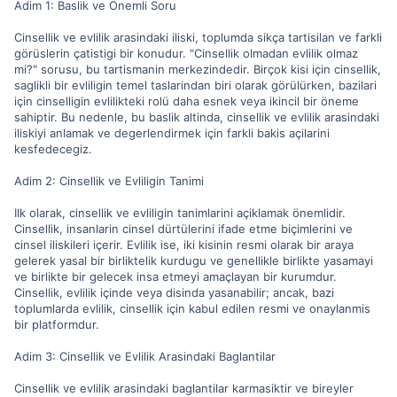
Adim 1: Baslik ve Önemli Soru
Cinsellik ve evlilik arasindaki iliski, toplumda sikça tartisilan ve farkli
görüslerin çatistigi bir konudur. "Cinsellik olmadan evlilik olmaz
mi?" sorusu, bu tartismanin merkezindedir. Birçok kisi için cinsellik,
saglikli bir evliligin temel taslarindan biri olarak görülürken, bazilari
için cinselligin evlilikteki rolü daha esnek veya ikincil bir öneme
sahiptir. Bu nedenle, bu baslik altinda, cinsellik ve evlilik arasindaki
iliskiyi anlamak ve degerlendirmek için farkli bakis açilarini
kesfedecegiz.
Adim 2: Cinsellik ve Evliligin Tanimi
Ilk olarak, cinsellik ve evliligin tanimlarini açiklamak önemlidir.
Cinsellik, insanlarin cinsel dürtülerini ifade etme biçimlerini ve
cinsel iliskileri içerir. Evlilik ise, iki kisinin resmi olarak bir araya
gelerek yasal bir birliktelik kurdugu ve genellikle birlikte yasamayi
ve birlikte bir gelecek insa etmeyi amaçlayan bir kurumdur.
Cinsellik, evlilik içinde veya disinda yasanabilir; ancak, bazi
toplumlarda evlilik, cinsellik için kabul edilen resmi ve onaylanmis
bir platformdur.
Adim 3: Cinsellik ve Evlilik Arasindaki Baglantilar
Cinsellik ve evlilik arasindaki baglantilar karmasiktir ve bireyler