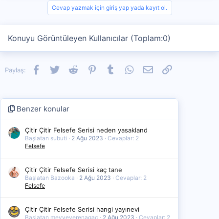
i
Cevap yazmak için giriş yap yada kayıt ol.
o
n
s
Konuyu Görüntüleyen Kullanıcılar (Toplam:0)
:
Facebook
Twitter
Reddit
Pinterest
Tumblr
WhatsApp
E-posta
Link
Paylaş:
Benzer konular
Çitir Çitir Felsefe Serisi neden yasakland
Başlatan subuti
2 Ağu 2023
Cevaplar: 2
Felsefe
Çitir Çitir Felsefe Serisi kaç tane
Başlatan Bazooka
2 Ağu 2023
Cevaplar: 2
Felsefe
Çitir Çitir Felsefe Serisi hangi yayınevi
Başlatan meyveverenagac
2 Ağu 2023
Cevaplar: 2