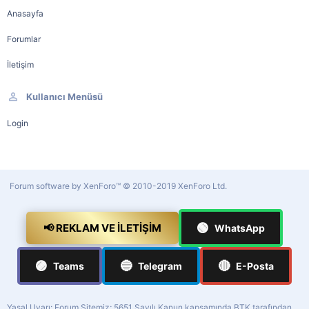
Anasayfa
Forumlar
İletişim
Kullanıcı Menüsü
Login
Forum software by XenForo™
© 2010-2019 XenForo Ltd.
🟢
📢 REKLAM VE İLETIŞIM
WhatsApp
🟣
🔵
🔴
Teams
Telegram
E-Posta
Yasal Uyarı: Forum Sitemiz; 5651 Sayılı Kanun kapsamında BTK tarafından