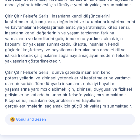
daha iyi yönetebilmesi için tümüyle yeni bir yaklaşım sunmaktadır.
Çitir Çitir Felsefe Serisi, insanların kendi düşüncelerini
keşfetmelerini, inançlarını, değerlerini ve tutumlarını keşfetmelerini
ve kavramalarını kolaylaştırmak amacıyla yaratılmıştır. Kitap serisi,
insanların kendi değerlerinin ve yaşam tarzlarının farkına
varmalarına ve kendilerini geliştirmelerine yardımcı olmak için
kapsamlı bir yaklaşım sunmaktadır. Kitapta, insanların kendi
güçlerini keşfetmeyi ve hayatlarının her alanında daha etkili ve
istikrarlı olarak çalışmalarını sağlamayı amaçlayan modern felsefe
yaklaşımları gösterilmektedir.
Çitir Çitir Felsefe Serisi, dünya çapında insanların kendi
potansiyellerini ve zihinsel yeteneklerini keşfetmelerine yardımcı
olan bir seridir. Tüm dünyada insanların, daha iyi hayatlar
yaşamalarına yardımcı olabilmek için, zihinsel, duygusal ve fiziksel
gelişimlerine katkıda bulunan bir felsefe yaklaşımı sunmaktadır.
Kitap serisi, insanların özgürlüklerini ve hayallerini
gerçekleştirmelerini sağlamak için güçlü bir yaklaşım sunmaktadır.
R
Gonul
and
Sezen
e
a
c
t