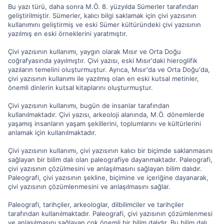
Bu yazı türü, daha sonra M.Ö. 8. yüzyılda Sümerler tarafından
geliştirilmiştir. Sümerler, kalıcı bilgi saklamak için çivi yazısının
kullanımını geliştirmiş ve eski Sümer kültüründeki çivi yazısının
yazılmış en eski örneklerini yaratmıştır.
Çivi yazısının kullanımı, yaygın olarak Mısır ve Orta Doğu
coğrafyasında yayılmıştır. Çivi yazısı, eski Mısır'daki hieroglifik
yazıların temelini oluşturmuştur. Ayrıca, Mısır'da ve Orta Doğu'da,
çivi yazısının kullanımı ile yazılmış olan en eski kutsal metinler,
önemli dinlerin kutsal kitaplarını oluşturmuştur.
Çivi yazısının kullanımı, bugün de insanlar tarafından
kullanılmaktadır. Çivi yazısı, arkeoloji alanında, M.Ö. dönemlerde
yaşamış insanların yaşam şekillerini, toplumlarını ve kültürlerini
anlamak için kullanılmaktadır.
Çivi yazısının kullanımı, çivi yazısının kalıcı bir biçimde saklanmasını
sağlayan bir bilim dalı olan paleografiye dayanmaktadır. Paleografi,
çivi yazısının çözülmesini ve anlaşılmasını sağlayan bilim dalıdır.
Paleografi, çivi yazısının şekline, biçimine ve içeriğine dayanarak,
çivi yazısının çözümlenmesini ve anlaşılmasını sağlar.
Paleografi, tarihçiler, arkeologlar, dilbilimciler ve tarihçiler
tarafından kullanılmaktadır. Paleografi, çivi yazısının çözümlenmesi
ve anlaşılmasını sağlayan çok önemli bir bilim dalıdır. Bu bilim dalı,