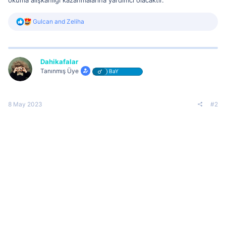
R
Gulcan
and
Zeliha
e
a
c
t
i
Dahikafalar
o
Tanınmış Üye
BaY
n
s
:
8 May 2023
#2