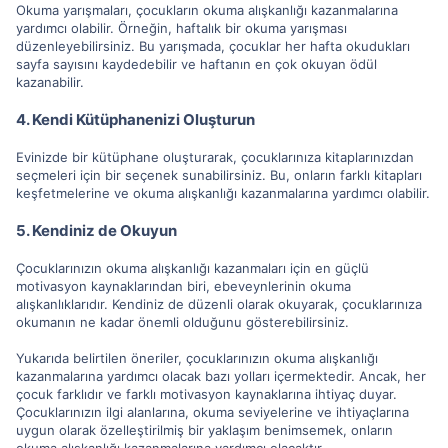
Okuma yarışmaları, çocukların okuma alışkanlığı kazanmalarına
yardımcı olabilir. Örneğin, haftalık bir okuma yarışması
düzenleyebilirsiniz. Bu yarışmada, çocuklar her hafta okudukları
sayfa sayısını kaydedebilir ve haftanın en çok okuyan ödül
kazanabilir.
4. Kendi Kütüphanenizi Oluşturun
Evinizde bir kütüphane oluşturarak, çocuklarınıza kitaplarınızdan
seçmeleri için bir seçenek sunabilirsiniz. Bu, onların farklı kitapları
keşfetmelerine ve okuma alışkanlığı kazanmalarına yardımcı olabilir.
5. Kendiniz de Okuyun
Çocuklarınızın okuma alışkanlığı kazanmaları için en güçlü
motivasyon kaynaklarından biri, ebeveynlerinin okuma
alışkanlıklarıdır. Kendiniz de düzenli olarak okuyarak, çocuklarınıza
okumanın ne kadar önemli olduğunu gösterebilirsiniz.
Yukarıda belirtilen öneriler, çocuklarınızın okuma alışkanlığı
kazanmalarına yardımcı olacak bazı yolları içermektedir. Ancak, her
çocuk farklıdır ve farklı motivasyon kaynaklarına ihtiyaç duyar.
Çocuklarınızın ilgi alanlarına, okuma seviyelerine ve ihtiyaçlarına
uygun olarak özelleştirilmiş bir yaklaşım benimsemek, onların
okuma alışkanlığı kazanmalarına yardımcı olacaktır.