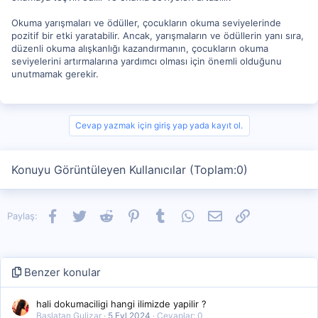
Okuma yarışmaları ve ödüller, çocukların okuma seviyelerinde
pozitif bir etki yaratabilir. Ancak, yarışmaların ve ödüllerin yanı sıra,
düzenli okuma alışkanlığı kazandırmanın, çocukların okuma
seviyelerini artırmalarına yardımcı olması için önemli olduğunu
unutmamak gerekir.
Cevap yazmak için giriş yap yada kayıt ol.
Konuyu Görüntüleyen Kullanıcılar (Toplam:0)
Facebook
Twitter
Reddit
Pinterest
Tumblr
WhatsApp
E-posta
Link
Paylaş:
Benzer konular
hali dokumaciligi hangi ilimizde yapilir ?
Başlatan Gulizar
5 Eyl 2024
Cevaplar: 0