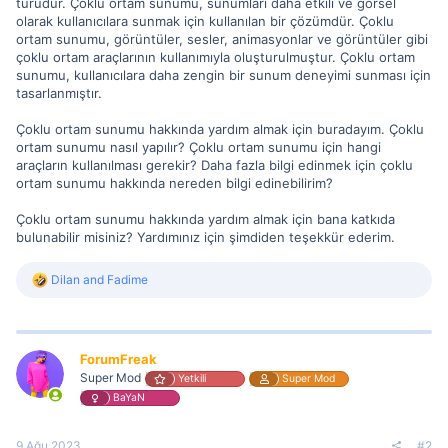
türüdür. Çoklu ortam sunumu, sunumları daha etkili ve görsel
olarak kullanıcılara sunmak için kullanılan bir çözümdür. Çoklu
ortam sunumu, görüntüler, sesler, animasyonlar ve görüntüler gibi
çoklu ortam araçlarının kullanımıyla oluşturulmuştur. Çoklu ortam
sunumu, kullanıcılara daha zengin bir sunum deneyimi sunması için
tasarlanmıştır.
Çoklu ortam sunumu hakkında yardım almak için buradayım. Çoklu
ortam sunumu nasıl yapılır? Çoklu ortam sunumu için hangi
araçların kullanılması gerekir? Daha fazla bilgi edinmek için çoklu
ortam sunumu hakkında nereden bilgi edinebilirim?
Çoklu ortam sunumu hakkında yardım almak için bana katkıda
bulunabilir misiniz? Yardımınız için şimdiden teşekkür ederim.
R
Dilan
and
Fadime
e
a
c
t
i
ForumFreak
o
Super Mod
Yetkili
Super Mod
n
BaYaN
s
:
9 Ağu 2023
#2