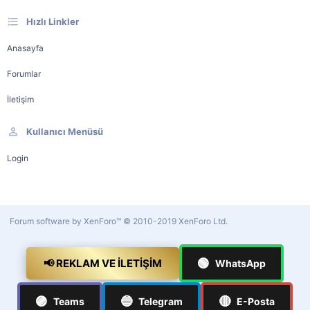
Hızlı Linkler
Anasayfa
Forumlar
İletişim
Kullanıcı Menüsü
Login
Forum software by XenForo™
© 2010-2019 XenForo Ltd.
🟢
📢 REKLAM VE İLETIŞIM
WhatsApp
🟣
🔵
🔴
Teams
Telegram
E-Posta