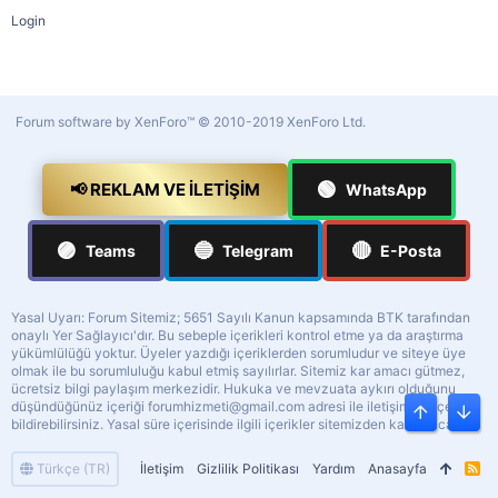
Login
Forum software by XenForo™
© 2010-2019 XenForo Ltd.
🟢
📢 REKLAM VE İLETIŞIM
WhatsApp
🟣
🔵
🔴
Teams
Telegram
E-Posta
Yasal Uyarı: Forum Sitemiz; 5651 Sayılı Kanun kapsamında BTK tarafından
onaylı Yer Sağlayıcı'dır. Bu sebeple içerikleri kontrol etme ya da araştırma
yükümlülüğü yoktur. Üyeler yazdığı içeriklerden sorumludur ve siteye üye
olmak ile bu sorumluluğu kabul etmiş sayılırlar. Sitemiz kar amacı gütmez,
ücretsiz bilgi paylaşım merkezidir. Hukuka ve mevzuata aykırı olduğunu
düşündüğünüz içeriği
forumhizmeti@gmail.com
adresi ile iletişime geçerek
Üst
Alt
bildirebilirsiniz. Yasal süre içerisinde ilgili içerikler sitemizden kaldırılacaktır.
Türkçe (TR)
İletişim
Gizlilik Politikası
Yardım
Anasayfa
R
S
S