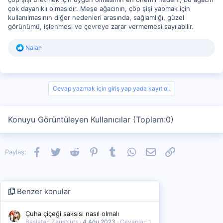
çok dayanıklı olmasıdır. Meşe ağacının, çöp şişi yapmak için
kullanılmasının diğer nedenleri arasında, sağlamlığı, güzel
görünümü, işlenmesi ve çevreye zarar vermemesi sayılabilir.
R
Nalan
e
a
c
t
i
Cevap yazmak için giriş yap yada kayıt ol.
o
n
s
Konuyu Görüntüleyen Kullanıcılar (Toplam:0)
:
Facebook
Twitter
Reddit
Pinterest
Tumblr
WhatsApp
E-posta
Link
Paylaş:
Benzer konular
Çuha çiçeği saksısı nasıl olmalı
Başlatan ZeusNuts
4 Ağu 2023
Cevaplar: 1