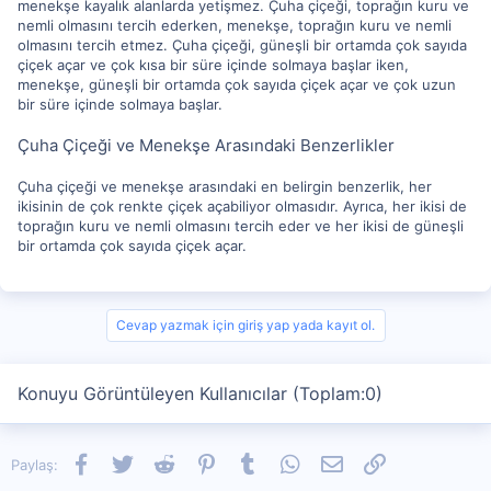
menekşe kayalık alanlarda yetişmez. Çuha çiçeği, toprağın kuru ve
nemli olmasını tercih ederken, menekşe, toprağın kuru ve nemli
olmasını tercih etmez. Çuha çiçeği, güneşli bir ortamda çok sayıda
çiçek açar ve çok kısa bir süre içinde solmaya başlar iken,
menekşe, güneşli bir ortamda çok sayıda çiçek açar ve çok uzun
bir süre içinde solmaya başlar.
Çuha Çiçeği ve Menekşe Arasındaki Benzerlikler
Çuha çiçeği ve menekşe arasındaki en belirgin benzerlik, her
ikisinin de çok renkte çiçek açabiliyor olmasıdır. Ayrıca, her ikisi de
toprağın kuru ve nemli olmasını tercih eder ve her ikisi de güneşli
bir ortamda çok sayıda çiçek açar.
Cevap yazmak için giriş yap yada kayıt ol.
Konuyu Görüntüleyen Kullanıcılar (Toplam:0)
Facebook
Twitter
Reddit
Pinterest
Tumblr
WhatsApp
E-posta
Link
Paylaş: