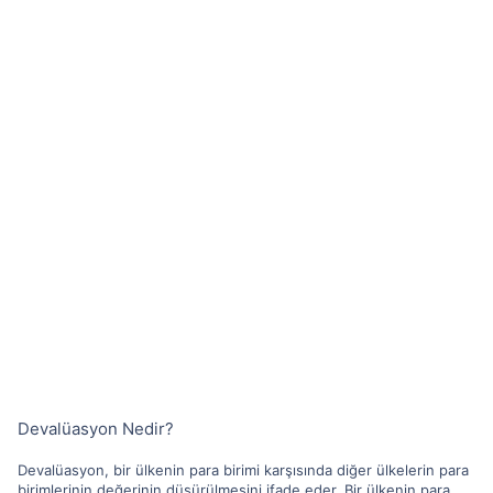
Devalüasyon Nedir?
Devalüasyon, bir ülkenin para birimi karşısında diğer ülkelerin para
birimlerinin değerinin düşürülmesini ifade eder. Bir ülkenin para