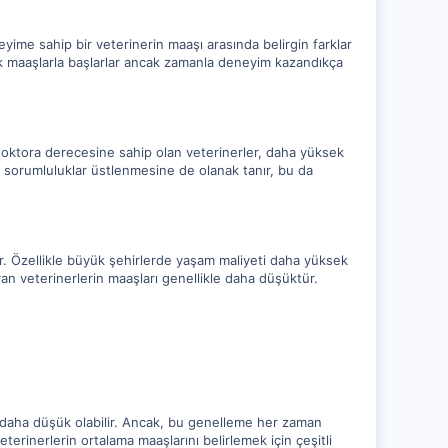
eyime sahip bir veterinerin maaşı arasında belirgin farklar
şük maaşlarla başlarlar ancak zamanla deneyim kazandıkça
 doktora derecesine sahip olan veterinerler, daha yüksek
ek sorumluluklar üstlenmesine de olanak tanır, bu da
lir. Özellikle büyük şehirlerde yaşam maliyeti daha yüksek
an veterinerlerin maaşları genellikle daha düşüktür.
az daha düşük olabilir. Ancak, bu genelleme her zaman
terinerlerin ortalama maaşlarını belirlemek için çeşitli