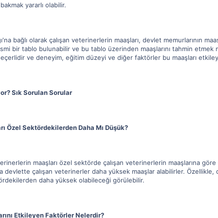
akmak yararlı olabilir.
na bağlı olarak çalışan veterinerlerin maaşları, devlet memurlarının maaş
resmi bir tablo bulunabilir ve bu tablo üzerinden maaşlarını tahmin etmek mü
çerlidir ve deneyim, eğitim düzeyi ve diğer faktörler bu maaşları etkileye
or? Sık Sorulan Sorular
arı Özel Sektördekilerden Daha Mı Düşük?
terinerlerin maaşları özel sektörde çalışan veterinerlerin maaşlarına gör
a devlette çalışan veterinerler daha yüksek maaşlar alabilirler. Özellikle
rdekilerden daha yüksek olabileceği görülebilir.
rını Etkileyen Faktörler Nelerdir?