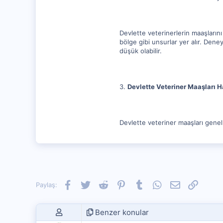
Devlette veterinerlerin maaşların
bölge gibi unsurlar yer alır. Den
düşük olabilir.
3.
Devlette Veteriner Maaşları H
Devlette veteriner maaşları genell
Facebook
Twitter
Reddit
Pinterest
Tumblr
WhatsApp
E-posta
Link
Paylaş:
Benzer konular