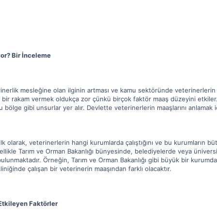
yor? Bir İnceleme
inerlik mesleğine olan ilginin artması ve kamu sektöründe veterinerlerin 
 bir rakam vermek oldukça zor çünkü birçok faktör maaş düzeyini etkiler. 
ge gibi unsurlar yer alır. Devlette veterinerlerin maaşlarını anlamak içi
ilk olarak, veterinerlerin hangi kurumlarda çalıştığını ve bu kurumların b
ellikle Tarım ve Orman Bakanlığı bünyesinde, belediyelerde veya üniversit
ı bulunmaktadır. Örneğin, Tarım ve Orman Bakanlığı gibi büyük bir kurumda
kliniğinde çalışan bir veterinerin maaşından farklı olacaktır.
Etkileyen Faktörler