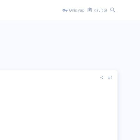
Giriş yap
Kayıt ol
#1