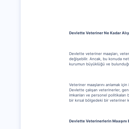
0
Devlette Veteriner Ne Kadar Alı
Devlette veteriner maaşları, veter
değişebilir. Ancak, bu konuda net
kurumun büyüklüğü ve bulunduğu böl
Veteriner maaşlarını anlamak için 
Devlette çalışan veterinerler, gen
imkanları ve personel politikalar
bir kırsal bölgedeki bir veteriner 
Devlette Veterinerlerin Maaşını 