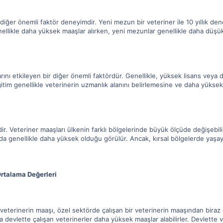
 diğer önemli faktör deneyimdir. Yeni mezun bir veteriner ile 10 yıllık den
genellikle daha yüksek maaşlar alırken, yeni mezunlar genellikle daha dü
rını etkileyen bir diğer önemli faktördür. Genellikle, yüksek lisans veya
eğitim genellikle veterinerin uzmanlık alanını belirlemesine ve daha yüks
edir. Veteriner maaşları ülkenin farklı bölgelerinde büyük ölçüde değişebi
 da genellikle daha yüksek olduğu görülür. Ancak, kırsal bölgelerde yaşay
Ortalama Değerleri
r veterinerin maaşı, özel sektörde çalışan bir veterinerin maaşından bir
a devlette çalışan veterinerler daha yüksek maaşlar alabilirler. Devlette ve