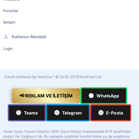
Forumlar
İletişim
Kullanıcı Menüsü
Login
Forum software by XenForo™
© 2010-2019 XenForo Ltd.
🟢
📢 REKLAM VE İLETIŞIM
WhatsApp
🟣
🔵
🔴
Teams
Telegram
E-Posta
Yasal Uyarı: Forum Sitemiz; 5651 Sayılı Kanun kapsamında BTK tarafından
onaylı Yer Sağlayıcı'dır. Bu sebeple içerikleri kontrol etme ya da araştırma