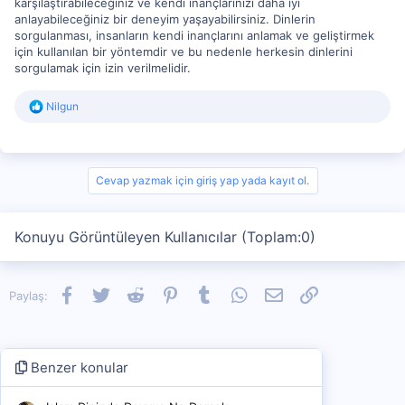
karşılaştırabileceğiniz ve kendi inançlarınızı daha iyi
anlayabileceğiniz bir deneyim yaşayabilirsiniz. Dinlerin
sorgulanması, insanların kendi inançlarını anlamak ve geliştirmek
için kullanılan bir yöntemdir ve bu nedenle herkesin dinlerini
sorgulamak için izin verilmelidir.
R
Nilgun
e
a
c
t
i
Cevap yazmak için giriş yap yada kayıt ol.
o
n
s
Konuyu Görüntüleyen Kullanıcılar (Toplam:0)
:
Facebook
Twitter
Reddit
Pinterest
Tumblr
WhatsApp
E-posta
Link
Paylaş:
Benzer konular