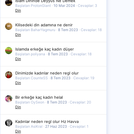
Islam Dininde Deyyus Ne Demek
Başlatan ProtonGiant
10 Mar 2024
Cevaplar: 3
Din
Kilisedeki din adamına ne denir
Başlatan BaharYagmuru
8 Tem 2023
Cevaplar: 18
Din
Islamda erkeğe kaç kadın düşer
Başlatan poliyana
8 Tem 2023
Cevaplar: 18
Din
Dinimizde kadınlar neden regl olur
Başlatan CounteSS
8 Tem 2023
Cevaplar: 19
Din
Bir erkeğe kaç kadın helal
Başlatan OySeon
8 Tem 2023
Cevaplar: 20
Din
Kadınlar neden regl olur Hz Havva
Başlatan AsiKral
27 Haz 2023
Cevaplar: 1
Din