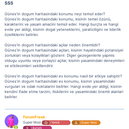
SSS
Günes'in dogum haritasindaki konumu neyi temsil eder?
Günes'in dogum haritasindaki konumu, kisinin temel özünü,
karakterini ve yasam amacini temsil eder. Hangi burçta ve hangi
evde yer aldigi, kisinin dogal yeteneklerini, yaraticiligini ve liderlik
özelliklerini belirler.
Günes'in dogum haritasindaki açilar neden önemlidir?
Günes'in dogum haritasindaki açilari, kisinin hayatindaki potansiyel
zorluklari veya kolayliklari gösterir. Diger gezegenlerle yapmis
oldugu uyumlu veya zorlayici açilar, kisinin yasamindaki deneyimleri
ve etkilesimleri sekillendirir.
Günes'in dogum haritasindaki ev konumu nasil bir etkiye sahiptir?
Günes'in dogum haritasindaki ev konumu, kisinin yasamindaki
vurgulari ve odak noktalarini belirler. Hangi evde yer aldigi, kisinin
kendini ifade etme tarzini, iliskilerini ve yasamindaki önemli alanlari
belirler.
ForumFreak
Super Mod
Yetkili
Super Mod
BaYaN