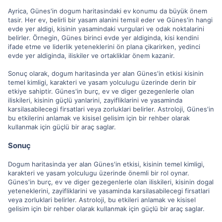
Ayrica, Günes'in dogum haritasindaki ev konumu da büyük önem
tasir. Her ev, belirli bir yasam alanini temsil eder ve Günes'in hangi
evde yer aldigi, kisinin yasamindaki vurgulari ve odak noktalarini
belirler. Örnegin, Günes birinci evde yer aldiginda, kisi kendini
ifade etme ve liderlik yeteneklerini ön plana çikarirken, yedinci
evde yer aldiginda, iliskiler ve ortakliklar önem kazanir.
Sonuç olarak, dogum haritasinda yer alan Günes'in etkisi kisinin
temel kimligi, karakteri ve yasam yolculugu üzerinde derin bir
etkiye sahiptir. Günes'in burç, ev ve diger gezegenlerle olan
iliskileri, kisinin güçlü yanlarini, zayifliklarini ve yasaminda
karsilasabilecegi firsatlari veya zorluklari belirler. Astroloji, Günes'in
bu etkilerini anlamak ve kisisel gelisim için bir rehber olarak
kullanmak için güçlü bir araç saglar.
Sonuç
Dogum haritasinda yer alan Günes'in etkisi, kisinin temel kimligi,
karakteri ve yasam yolculugu üzerinde önemli bir rol oynar.
Günes'in burç, ev ve diger gezegenlerle olan iliskileri, kisinin dogal
yeteneklerini, zayifliklarini ve yasaminda karsilasabilecegi firsatlari
veya zorluklari belirler. Astroloji, bu etkileri anlamak ve kisisel
gelisim için bir rehber olarak kullanmak için güçlü bir araç saglar.