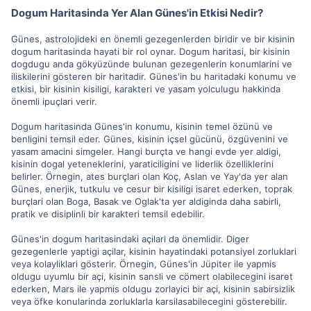
Dogum Haritasinda Yer Alan Günes'in Etkisi Nedir?
Günes, astrolojideki en önemli gezegenlerden biridir ve bir kisinin
dogum haritasinda hayati bir rol oynar. Dogum haritasi, bir kisinin
dogdugu anda gökyüzünde bulunan gezegenlerin konumlarini ve
iliskilerini gösteren bir haritadir. Günes'in bu haritadaki konumu ve
etkisi, bir kisinin kisiligi, karakteri ve yasam yolculugu hakkinda
önemli ipuçlari verir.
Dogum haritasinda Günes'in konumu, kisinin temel özünü ve
benligini temsil eder. Günes, kisinin içsel gücünü, özgüvenini ve
yasam amacini simgeler. Hangi burçta ve hangi evde yer aldigi,
kisinin dogal yeteneklerini, yaraticiligini ve liderlik özelliklerini
belirler. Örnegin, ates burçlari olan Koç, Aslan ve Yay'da yer alan
Günes, enerjik, tutkulu ve cesur bir kisiligi isaret ederken, toprak
burçlari olan Boga, Basak ve Oglak'ta yer aldiginda daha sabirli,
pratik ve disiplinli bir karakteri temsil edebilir.
Günes'in dogum haritasindaki açilari da önemlidir. Diger
gezegenlerle yaptigi açilar, kisinin hayatindaki potansiyel zorluklari
veya kolayliklari gösterir. Örnegin, Günes'in Jüpiter ile yapmis
oldugu uyumlu bir açi, kisinin sansli ve cömert olabilecegini isaret
ederken, Mars ile yapmis oldugu zorlayici bir açi, kisinin sabirsizlik
veya öfke konularinda zorluklarla karsilasabilecegini gösterebilir.