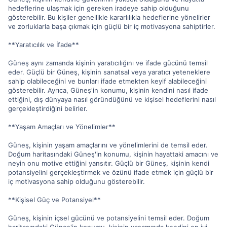
hedeflerine ulaşmak için gereken iradeye sahip olduğunu
gösterebilir. Bu kişiler genellikle kararlılıkla hedeflerine yönelirler
ve zorluklarla başa çıkmak için güçlü bir iç motivasyona sahiptirler.
**Yaratıcılık ve İfade**
Güneş aynı zamanda kişinin yaratıcılığını ve ifade gücünü temsil
eder. Güçlü bir Güneş, kişinin sanatsal veya yaratıcı yeteneklere
sahip olabileceğini ve bunları ifade etmekten keyif alabileceğini
gösterebilir. Ayrıca, Güneş'in konumu, kişinin kendini nasıl ifade
ettiğini, dış dünyaya nasıl göründüğünü ve kişisel hedeflerini nasıl
gerçekleştirdiğini belirler.
**Yaşam Amaçları ve Yönelimler**
Güneş, kişinin yaşam amaçlarını ve yönelimlerini de temsil eder.
Doğum haritasındaki Güneş'in konumu, kişinin hayattaki amacını ve
neyin onu motive ettiğini yansıtır. Güçlü bir Güneş, kişinin kendi
potansiyelini gerçekleştirmek ve özünü ifade etmek için güçlü bir
iç motivasyona sahip olduğunu gösterebilir.
**Kişisel Güç ve Potansiyel**
Güneş, kişinin içsel gücünü ve potansiyelini temsil eder. Doğum
haritasındaki Güneş'in konumu, kişinin yaşamında kendini en iyi