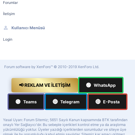
Forumlar
İletişim
Kullanıcı Menüsü
Login
Forum software by XenForo™
© 2010-2019 XenForo Ltd.
🟢
📢 REKLAM VE İLETIŞIM
WhatsApp
🟣
🔵
🔴
Teams
Telegram
E-Posta
Yasal Uyarı: Forum Sitemiz; 5651 Sayılı Kanun kapsamında BTK tarafından
onaylı Yer Sağlayıcı'dır. Bu sebeple içerikleri kontrol etme ya da araştırma
yükümlülüğü yoktur. Üyeler yazdığı içeriklerden sorumludur ve siteye üye
olmak ile bu sorumluluğu kabul etmiş sayılırlar. Sitemiz kar amacı gütmez,