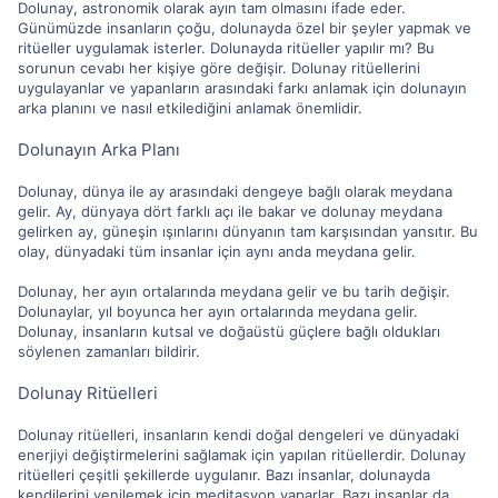
Dolunay, astronomik olarak ayın tam olmasını ifade eder.
Günümüzde insanların çoğu, dolunayda özel bir şeyler yapmak ve
ritüeller uygulamak isterler. Dolunayda ritüeller yapılır mı? Bu
sorunun cevabı her kişiye göre değişir. Dolunay ritüellerini
uygulayanlar ve yapanların arasındaki farkı anlamak için dolunayın
arka planını ve nasıl etkilediğini anlamak önemlidir.
Dolunayın Arka Planı
Dolunay, dünya ile ay arasındaki dengeye bağlı olarak meydana
gelir. Ay, dünyaya dört farklı açı ile bakar ve dolunay meydana
gelirken ay, güneşin ışınlarını dünyanın tam karşısından yansıtır. Bu
olay, dünyadaki tüm insanlar için aynı anda meydana gelir.
Dolunay, her ayın ortalarında meydana gelir ve bu tarih değişir.
Dolunaylar, yıl boyunca her ayın ortalarında meydana gelir.
Dolunay, insanların kutsal ve doğaüstü güçlere bağlı oldukları
söylenen zamanları bildirir.
Dolunay Ritüelleri
Dolunay ritüelleri, insanların kendi doğal dengeleri ve dünyadaki
enerjiyi değiştirmelerini sağlamak için yapılan ritüellerdir. Dolunay
ritüelleri çeşitli şekillerde uygulanır. Bazı insanlar, dolunayda
kendilerini yenilemek için meditasyon yaparlar. Bazı insanlar da