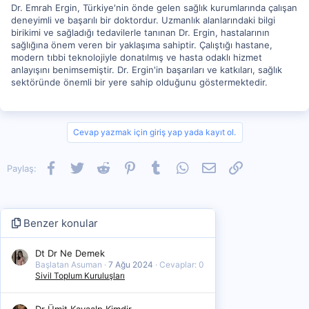
Dr. Emrah Ergin, Türkiye'nin önde gelen sağlık kurumlarında çalışan
deneyimli ve başarılı bir doktordur. Uzmanlık alanlarındaki bilgi
birikimi ve sağladığı tedavilerle tanınan Dr. Ergin, hastalarının
sağlığına önem veren bir yaklaşıma sahiptir. Çalıştığı hastane,
modern tıbbi teknolojiyle donatılmış ve hasta odaklı hizmet
anlayışını benimsemiştir. Dr. Ergin'in başarıları ve katkıları, sağlık
sektöründe önemli bir yere sahip olduğunu göstermektedir.
Cevap yazmak için giriş yap yada kayıt ol.
Facebook
Twitter
Reddit
Pinterest
Tumblr
WhatsApp
E-posta
Link
Paylaş:
Benzer konular
Dt Dr Ne Demek
Başlatan Asuman
7 Ağu 2024
Cevaplar: 0
Sivil Toplum Kuruluşları
Dr Ümit Kayaalp Kimdir