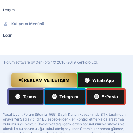
İletişim
Kullanıcı Menüsü
Login
Forum software by XenForo™
© 2010-2019 XenForo Ltd.
🟢
📢 REKLAM VE İLETIŞIM
WhatsApp
🟣
🔵
🔴
Teams
Telegram
E-Posta
Yasal Uyarı: Forum Sitemiz; 5651 Sayılı Kanun kapsamında BTK tarafından
onaylı Yer Sağlayıcı'dır. Bu sebeple içerikleri kontrol etme ya da araştırma
yükümlülüğü yoktur. Üyeler yazdığı içeriklerden sorumludur ve siteye üye
olmak ile bu sorumluluğu kabul etmiş sayılırlar. Sitemiz kar amacı gütmez,