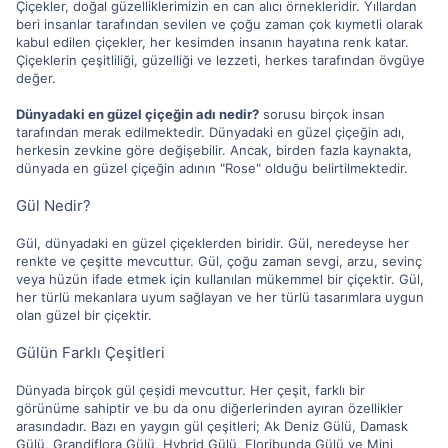
Çiçekler, doğal güzelliklerimizin en can alıcı örnekleridir. Yıllardan
beri insanlar tarafından sevilen ve çoğu zaman çok kıymetli olarak
kabul edilen çiçekler, her kesimden insanın hayatına renk katar.
Çiçeklerin çeşitliliği, güzelliği ve lezzeti, herkes tarafından övgüye
değer.
Dünyadaki en güzel çiçeğin adı nedir?
sorusu birçok insan
tarafından merak edilmektedir. Dünyadaki en güzel çiçeğin adı,
herkesin zevkine göre değişebilir. Ancak, birden fazla kaynakta,
dünyada en güzel çiçeğin adının "Rose" olduğu belirtilmektedir.
Gül Nedir?
Gül, dünyadaki en güzel çiçeklerden biridir. Gül, neredeyse her
renkte ve çeşitte mevcuttur. Gül, çoğu zaman sevgi, arzu, sevinç
veya hüzün ifade etmek için kullanılan mükemmel bir çiçektir. Gül,
her türlü mekanlara uyum sağlayan ve her türlü tasarımlara uygun
olan güzel bir çiçektir.
Gülün Farklı Çeşitleri
Dünyada birçok gül çeşidi mevcuttur. Her çeşit, farklı bir
görünüme sahiptir ve bu da onu diğerlerinden ayıran özellikler
arasındadır. Bazı en yaygın gül çeşitleri; Ak Deniz Gülü, Damask
Gülü, Grandiflora Gülü, Hybrid Gülü, Floribunda Gülü ve Mini