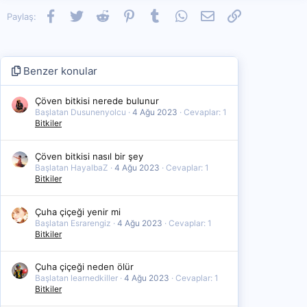
Facebook
Twitter
Reddit
Pinterest
Tumblr
WhatsApp
E-posta
Link
Paylaş:
Benzer konular
Çöven bitkisi nerede bulunur
Başlatan Dusunenyolcu
4 Ağu 2023
Cevaplar: 1
Bitkiler
Çöven bitkisi nasıl bir şey
Başlatan HayalbaZ
4 Ağu 2023
Cevaplar: 1
Bitkiler
Çuha çiçeği yenir mi
Başlatan Esrarengiz
4 Ağu 2023
Cevaplar: 1
Bitkiler
Çuha çiçeği neden ölür
Başlatan learnedkiller
4 Ağu 2023
Cevaplar: 1
Bitkiler