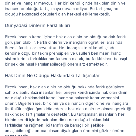
dinler ve inançlar mevcut. Her biri kendi içinde hak olan dinin ve
inancın ne olduğu tartışılmaya devam ediyor. Bu tartışma, ne
olduğu hakkındaki görüşleri olan herkesi etkilemektedir.
Dünyadaki Dinlerin Farklılıkları
Birçok insanın kendi içinde hak olan dinin ne olduğuna dair farklı
görüşleri olabilir. Farklı dinlerin ve inançların öğretileri arasında
önemli farklılıklar mevcuttur. Her inanç sistemi kendi içinde
kendine özgü bir takım prensipleri ve usulleri benimser. İnanç
sistemlerinin farklılıklarının farkında olarak, bu farklılıkların barışçıl
bir şekilde nasıl karşılanabileceği önem arz etmektedir.
Hak Dinin Ne Olduğu Hakkındaki Tartışmalar
Birçok insan, hak olan dinin ne olduğu hakkında farklı görüşlere
sahip olabilir. Bazı insanlar, her bireyin kendi içinde hak olan dinin
ne olduğu hakkındaki kendi inancına bakarak karar vermesini
önerir. Diğerleri ise, bir dinin ya da inancın diğer dine ve inançlara
üstünlük sağladığını iddia ederek hak olan dinin ne olması gerektiği
hakkındaki tartışmalarını destekler. Bu tartışmalar, insanların her
birinin kendi içinde hak olan dinin ne olduğu hakkındaki
farklılıklarına rağmen, iki tarafın da barışçıl bir şekilde
anlaşabileceği sonuca ulaşan diyalogların önemini gözler önüne
sermektedir.