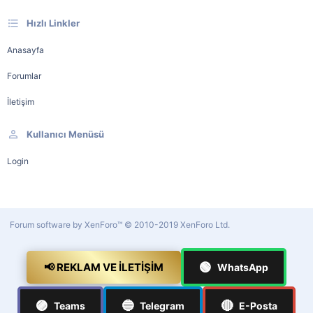
Hızlı Linkler
Anasayfa
Forumlar
İletişim
Kullanıcı Menüsü
Login
Forum software by XenForo™
© 2010-2019 XenForo Ltd.
🟢
📢 REKLAM VE İLETIŞIM
WhatsApp
🟣
🔵
🔴
Teams
Telegram
E-Posta