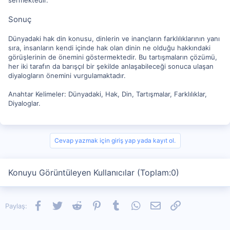
Sonuç
Dünyadaki hak din konusu, dinlerin ve inançların farklılıklarının yanı
sıra, insanların kendi içinde hak olan dinin ne olduğu hakkındaki
görüşlerinin de önemini göstermektedir. Bu tartışmaların çözümü,
her iki tarafın da barışçıl bir şekilde anlaşabileceği sonuca ulaşan
diyalogların önemini vurgulamaktadır.
Anahtar Kelimeler: Dünyadaki, Hak, Din, Tartışmalar, Farklılıklar,
Diyaloglar.
Cevap yazmak için giriş yap yada kayıt ol.
Konuyu Görüntüleyen Kullanıcılar (Toplam:0)
Facebook
Twitter
Reddit
Pinterest
Tumblr
WhatsApp
E-posta
Link
Paylaş: