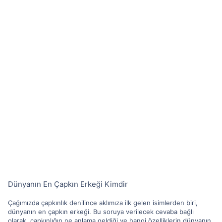
Dünyanın En Çapkın Erkeği Kimdir
Çağımızda çapkınlık denilince aklımıza ilk gelen isimlerden biri,
dünyanın en çapkın erkeği. Bu soruya verilecek cevaba bağlı
olarak, çapkınlığın ne anlama geldiği ve hangi özelliklerin dünyanın