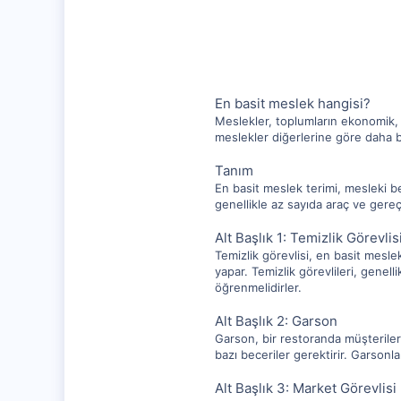
20,003
1,347
112
En basit meslek hangisi?
Meslekler, toplumların ekonomik, s
meslekler diğerlerine göre daha b
Tanım
En basit meslek terimi, mesleki b
genellikle az sayıda araç ve gereç k
Alt Başlık 1: Temizlik Görevlis
Temizlik görevlisi, en basit mesle
yapar. Temizlik görevlileri, genell
öğrenmelidirler.
Alt Başlık 2: Garson
Garson, bir restoranda müşteriler
bazı beceriler gerektirir. Garsonlar
Alt Başlık 3: Market Görevlisi