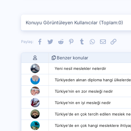
i
o
n
s
Konuyu Görüntüleyen Kullanıcılar (Toplam:0)
:
Facebook
Twitter
Reddit
Pinterest
Tumblr
WhatsApp
E-posta
Link
Paylaş:
Benzer konular
Yeni nesil meslekler nelerdir
Türkiyeden alınan diploma hangi ülkelerde
Türkiye'nin en zor mesleği nedir
Türkiye'nin en iyi mesleği nedir
Türkiye'de en çok tercih edilen meslek ne
Türkiye'de en çok hangi mesleklere ihtiya