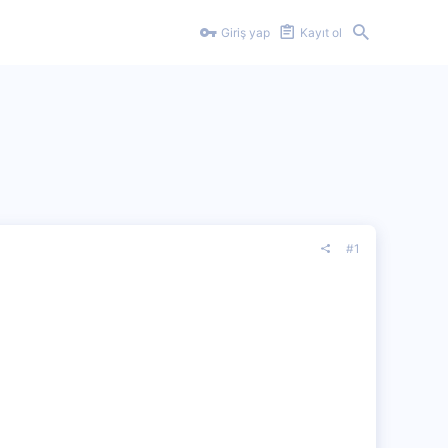
Giriş yap
Kayıt ol
#1