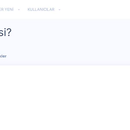
ER YENI
KULLANICILAR
si?
kler