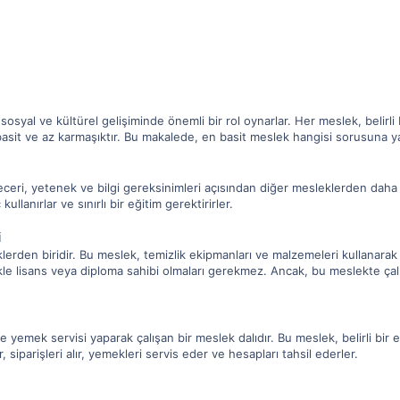
osyal ve kültürel gelişiminde önemli bir rol oynarlar. Her meslek, belirli b
asit ve az karmaşıktır. Bu makalede, en basit meslek hangisi sorusuna ya
eceri, yetenek ve bilgi gereksinimleri açısından diğer mesleklerden daha 
ullanırlar ve sınırlı bir eğitim gerektirirler.
i
klerden biridir. Bu meslek, temizlik ekipmanları ve malzemeleri kullanarak o
ikle lisans veya diploma sahibi olmaları gerekmez. Ancak, bu meslekte çalışanl
e yemek servisi yaparak çalışan bir meslek dalıdır. Bu meslek, belirli bi
, siparişleri alır, yemekleri servis eder ve hesapları tahsil ederler.