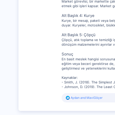
Market görevlisi, bir markette çal
etmek gibi işleri kapsar. Market gö
Alt Başlık 4: Kurye
Kurye, bir mesajı, paketi veya bel
duyar. Kuryeler, motosiklet, bisikl
Alt Başlık 5: Çöpçü
Çöpçü, atık toplama ve temizliği iş
dönüşüm malzemelerini ayırırlar ve 
Sonuç
En basit meslek hangisi sorusuna 
eğitim veya beceri gerektirse de,
geliştirmesi ve yeteneklerini kull
Kaynaklar:
- Smith, J. (2018). The Simplest
- Johnson, D. (2019). The Least C
R
Aydan
and
MaviGöçer
e
a
c
t