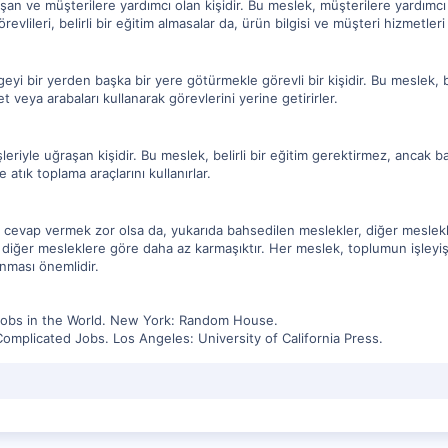
ışan ve müşterilere yardımcı olan kişidir. Bu meslek, müşterilere yardımcı 
revlileri, belirli bir eğitim almasalar da, ürün bilgisi ve müşteri hizmetler
geyi bir yerden başka bir yere götürmekle görevli bir kişidir. Bu meslek, b
et veya arabaları kullanarak görevlerini yerine getirirler.
leriyle uğraşan kişidir. Bu meslek, belirli bir eğitim gerektirmez, ancak bazı
atık toplama araçlarını kullanırlar.
cevap vermek zor olsa da, yukarıda bahsedilen meslekler, diğer mesleklerd
 diğer mesleklere göre daha az karmaşıktır. Her meslek, toplumun işleyişi
anması önemlidir.
 Jobs in the World. New York: Random House.
omplicated Jobs. Los Angeles: University of California Press.