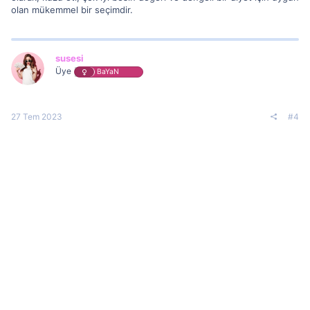
olan mükemmel bir seçimdir.
susesi
Üye
BaYaN
27 Tem 2023
#4