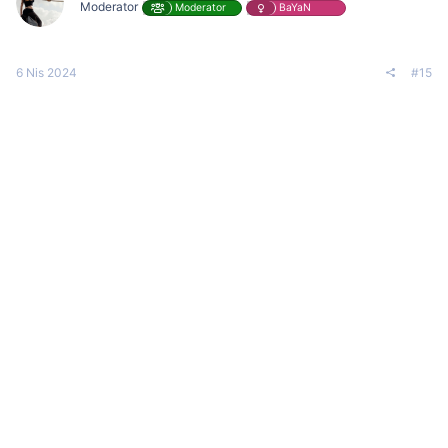
Moderator
Moderator
BaYaN
6 Nis 2024
#15