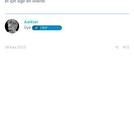
et için sığır eti önerilir.
AsiKral
Üye
BaY
28 Kas 2023
#12