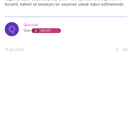
lezzetli, kaliteli ve besleyici bir seçenek olarak kabul edilmektedir.
QuccuK
Q
Üye
BaYaN
11 Eyl 2023
#8