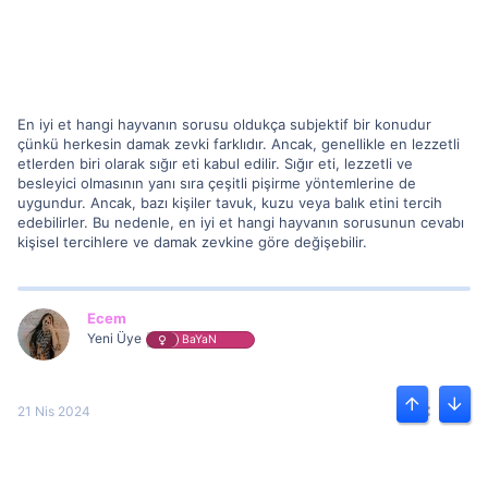
En iyi et hangi hayvanın sorusu oldukça subjektif bir konudur
çünkü herkesin damak zevki farklıdır. Ancak, genellikle en lezzetli
etlerden biri olarak sığır eti kabul edilir. Sığır eti, lezzetli ve
besleyici olmasının yanı sıra çeşitli pişirme yöntemlerine de
uygundur. Ancak, bazı kişiler tavuk, kuzu veya balık etini tercih
edebilirler. Bu nedenle, en iyi et hangi hayvanın sorusunun cevabı
kişisel tercihlere ve damak zevkine göre değişebilir.
Ecem
Yeni Üye
BaYaN
21 Nis 2024
#16
Üst
Alt