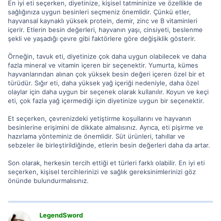
En iyi eti seçerken, diyetinize, kişisel tatmininize ve özellikle de
sağlığınıza uygun besinleri seçmeniz önemlidir. Çünkü etler,
hayvansal kaynaklı yüksek protein, demir, zinc ve B vitaminleri
içerir. Etlerin besin değerleri, hayvanın yaşı, cinsiyeti, beslenme
şekli ve yaşadığı çevre gibi faktörlere göre değişiklik gösterir.
Örneğin, tavuk eti, diyetinize çok daha uygun olabilecek ve daha
fazla mineral ve vitamin içeren bir seçenektir. Yumurta, kümes
hayvanlarından alınan çok yüksek besin değeri içeren özel bir et
türüdür. Sığır eti, daha yüksek yağ içeriği nedeniyle, daha özel
olaylar için daha uygun bir seçenek olarak kullanılır. Koyun ve keçi
eti, çok fazla yağ içermediği için diyetinize uygun bir seçenektir.
Et seçerken, çevrenizdeki yetiştirme koşullarını ve hayvanın
besinlerine erişimini de dikkate almalısınız. Ayrıca, eti pişirme ve
hazırlama yönteminiz de önemlidir. Süt ürünleri, tahıllar ve
sebzeler ile birleştirildiğinde, etlerin besin değerleri daha da artar.
Son olarak, herkesin tercih ettiği et türleri farklı olabilir. En iyi eti
seçerken, kişisel tercihlerinizi ve sağlık gereksinimlerinizi göz
önünde bulundurmalısınız.
LegendSword