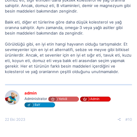
Domuz eti, sığır etinden daha yüksek kolesterol ve yağ oranına
sahiptir. Ancak, domuz eti, B vitaminleri, demir ve magnezyum gibi
besin maddeleri bakımından zengindir.
Balık eti, diğer et türlerine göre daha düşük kolesterol ve yağ
oranına sahiptir. Aynı zamanda, omega-3 veya yağlı asitler gibi
besin maddeleri bakımından da zengindir.
Görüldüğü gibi, en iyi etin hangi hayvanın olduğu tartışmalıdır. Et
sevmeyenler için en iyi et alternatifi, sebze ve meyve gibi bitkisel
ürünlerdir. Ancak, et sevenler için en iyi et sığır eti, tavuk eti, kuzu
eti, koyun eti, domuz eti veya balık eti arasından seçim yapmak
gerekir. Her et türünün farklı besin maddeleri içerdiğini ve
kolesterol ve yağ oranlarının çeşitli olduğunu unutmamalıdır.
admin
Administrator
Yetkili
Admin
BaY
22 Eki 2023
#10