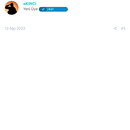
aKiNCi
Yeni Üye
BaY
12 Ağu 2023
#5