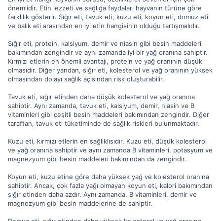
önemlidir. Etin lezzeti ve sağlığa faydaları hayvanın türüne göre
farklılık gösterir. Sığır eti, tavuk eti, kuzu eti, koyun eti, domuz eti
ve balık eti arasından en iyi etin hangisinin olduğu tartışmalıdır.
Sığır eti, protein, kalsiyum, demir ve niasin gibi besin maddeleri
bakımından zengindir ve aynı zamanda iyi bir yağ oranına sahiptir.
Kırmızı etlerin en önemli avantajı, protein ve yağ oranının düşük
olmasıdır. Diğer yandan, sığır eti, kolesterol ve yağ oranının yüksek
olmasından dolayı sağlık açısından risk oluşturabilir.
Tavuk eti, sığır etinden daha düşük kolesterol ve yağ oranına
sahiptir. Aynı zamanda, tavuk eti, kalsiyum, demir, niasin ve B
vitaminleri gibi çeşitli besin maddeleri bakımından zengindir. Diğer
taraftan, tavuk eti tüketiminde de sağlık riskleri bulunmaktadır.
Kuzu eti, kırmızı etlerin en sağlıklısıdır. Kuzu eti, düşük kolesterol
ve yağ oranına sahiptir ve aynı zamanda B vitaminleri, potasyum ve
magnezyum gibi besin maddeleri bakımından da zengindir.
Koyun eti, kuzu etine göre daha yüksek yağ ve kolesterol oranına
sahiptir. Ancak, çok fazla yağı olmayan koyun eti, kalori bakımından
sığır etinden daha azdır. Aynı zamanda, B vitaminleri, demir ve
magnezyum gibi besin maddelerine de sahiptir.