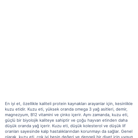
En iyi et, özellikle kaliteli protein kaynakları arayanlar için, kesinlikle
kuzu etidir. Kuzu eti, yüksek oranda omega 3 yağ asitleri, demir,
magnezyum, B12 vitamini ve çinko içerir. Aynı zamanda, kuzu eti,
güçlü bir biyolojik kaliteye sahiptir ve çoğu hayvan etinden daha
düşük oranda yağ içerir. Kuzu eti, düşük kolesterol ve düşük lif
oranları sayesinde kalp hastalıklarından korunmayı da sağlar. Genel
olarak, kuzu eti, çok iyi besin değeri ve dengeli bir diyet için uygun