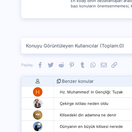
En kolay dinin dezavantajları aras
bazı konuların önemsenmemesi, kola
Konuyu Görüntüleyen Kullanıcılar (Toplam:0)
Facebook
Twitter
Reddit
Pinterest
Tumblr
WhatsApp
E-posta
Link
Paylaş:
Benzer konular
H
Hz. Muhammed' in Gençliği: Tuzak
Çekirge istilası neden oldu
Kilisedeki din adamına ne denir
Dünyanın en büyük kilisesi nerede