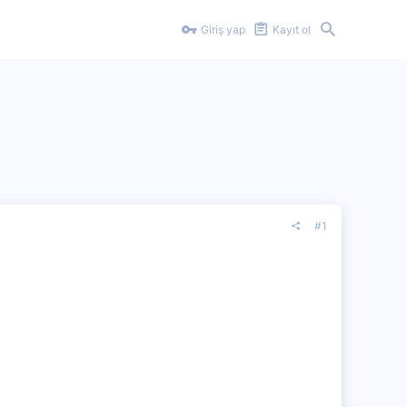
Giriş yap
Kayıt ol
#1