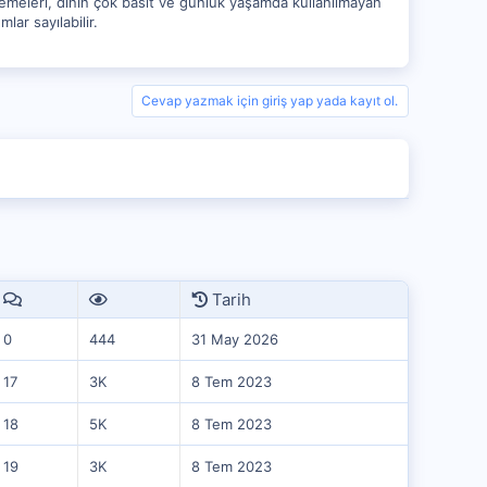
stemeleri, dinin çok basit ve günlük yaşamda kullanılmayan
ar sayılabilir.
Cevap yazmak için giriş yap yada kayıt ol.
Tarih
0
444
31 May 2026
17
3K
8 Tem 2023
18
5K
8 Tem 2023
19
3K
8 Tem 2023