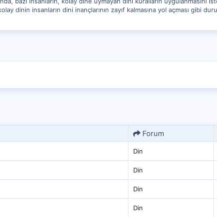
ında, bazı insanların, kolay dine uymayan dini kuralların uygulanmasını i
y dinin insanların dini inançlarının zayıf kalmasına yol açması gibi duruml
Forum
Din
Din
Din
Din