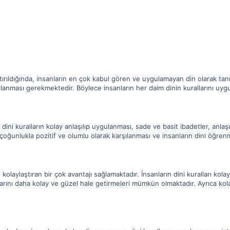
ştırıldığında, insanların en çok kabul gören ve uygulamayan din olarak tan
ulanması gerekmektedir. Böylece insanların her daim dinin kurallarını uy
, dini kuralların kolay anlaşılıp uygulanması, sade ve basit ibadetler, anla
ın çoğunlukla pozitif ve olumlu olarak karşılanması ve insanların dini öğrenm
ı kolaylaştıran bir çok avantajı sağlamaktadır. İnsanların dini kuralları k
rını daha kolay ve güzel hale getirmeleri mümkün olmaktadır. Ayrıca kolay d