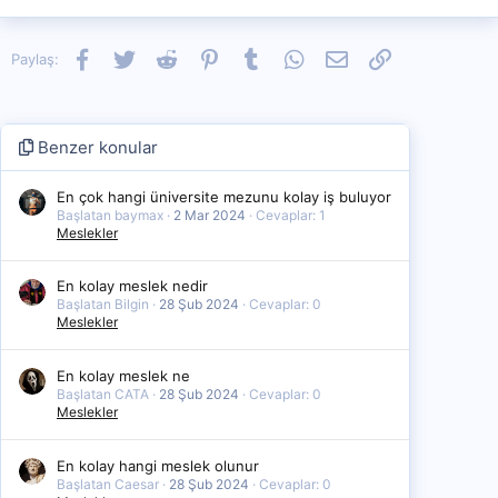
Facebook
Twitter
Reddit
Pinterest
Tumblr
WhatsApp
E-posta
Link
Paylaş:
Benzer konular
En çok hangi üniversite mezunu kolay iş buluyor
Başlatan baymax
2 Mar 2024
Cevaplar: 1
Meslekler
En kolay meslek nedir
Başlatan Bilgin
28 Şub 2024
Cevaplar: 0
Meslekler
En kolay meslek ne
Başlatan CATA
28 Şub 2024
Cevaplar: 0
Meslekler
En kolay hangi meslek olunur
Başlatan Caesar
28 Şub 2024
Cevaplar: 0