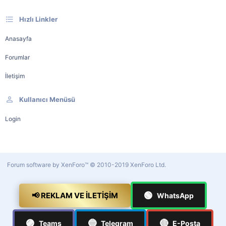
Hızlı Linkler
Anasayfa
Forumlar
İletişim
Kullanıcı Menüsü
Login
Forum software by XenForo™
© 2010-2019 XenForo Ltd.
🟢
📢 REKLAM VE İLETIŞIM
WhatsApp
🟣
🔵
🔴
Teams
Telegram
E-Posta