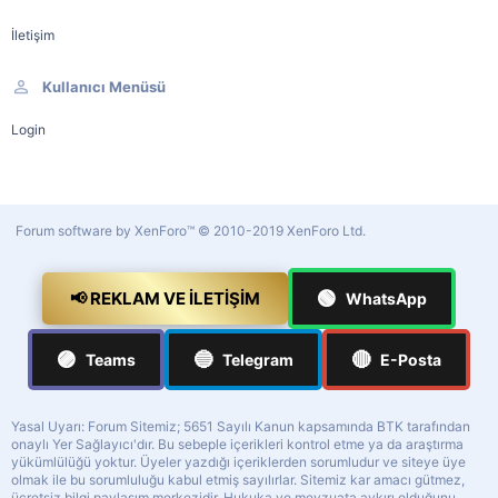
İletişim
Kullanıcı Menüsü
Login
Forum software by XenForo™
© 2010-2019 XenForo Ltd.
🟢
📢 REKLAM VE İLETIŞIM
WhatsApp
🟣
🔵
🔴
Teams
Telegram
E-Posta
Yasal Uyarı: Forum Sitemiz; 5651 Sayılı Kanun kapsamında BTK tarafından
onaylı Yer Sağlayıcı'dır. Bu sebeple içerikleri kontrol etme ya da araştırma
yükümlülüğü yoktur. Üyeler yazdığı içeriklerden sorumludur ve siteye üye
olmak ile bu sorumluluğu kabul etmiş sayılırlar. Sitemiz kar amacı gütmez,
ücretsiz bilgi paylaşım merkezidir. Hukuka ve mevzuata aykırı olduğunu