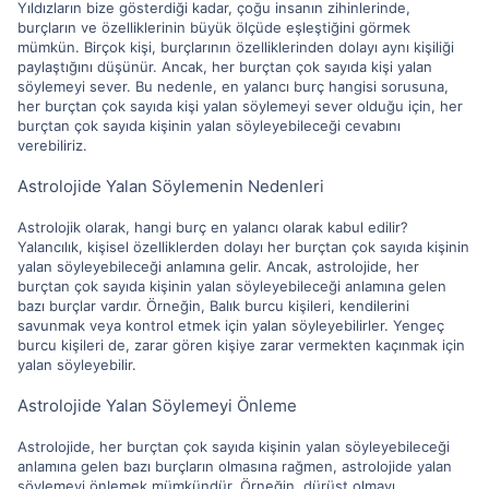
Yıldızların bize gösterdiği kadar, çoğu insanın zihinlerinde,
burçların ve özelliklerinin büyük ölçüde eşleştiğini görmek
mümkün. Birçok kişi, burçlarının özelliklerinden dolayı aynı kişiliği
paylaştığını düşünür. Ancak, her burçtan çok sayıda kişi yalan
söylemeyi sever. Bu nedenle, en yalancı burç hangisi sorusuna,
her burçtan çok sayıda kişi yalan söylemeyi sever olduğu için, her
burçtan çok sayıda kişinin yalan söyleyebileceği cevabını
verebiliriz.
Astrolojide Yalan Söylemenin Nedenleri
Astrolojik olarak, hangi burç en yalancı olarak kabul edilir?
Yalancılık, kişisel özelliklerden dolayı her burçtan çok sayıda kişinin
yalan söyleyebileceği anlamına gelir. Ancak, astrolojide, her
burçtan çok sayıda kişinin yalan söyleyebileceği anlamına gelen
bazı burçlar vardır. Örneğin, Balık burcu kişileri, kendilerini
savunmak veya kontrol etmek için yalan söyleyebilirler. Yengeç
burcu kişileri de, zarar gören kişiye zarar vermekten kaçınmak için
yalan söyleyebilir.
Astrolojide Yalan Söylemeyi Önleme
Astrolojide, her burçtan çok sayıda kişinin yalan söyleyebileceği
anlamına gelen bazı burçların olmasına rağmen, astrolojide yalan
söylemeyi önlemek mümkündür. Örneğin, dürüst olmayı