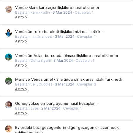
Venüs-Mars kare açısı ilişkilere nasıl etki eder
Başlatan kemikkadin
3 Mar 2024
Cevaplar: 1
Astroloji
Venüs'ün retro hareketi ilişkilerimizi nasıl etkiler
Başlatan mimikralicesi
3 Mar 2024
Cevaplar: 1
Astroloji
Venüs'ün Aslan burcunda olması ilişkilere nasıl etki eder
Başlatan DenizSiyahi
3 Mar 2024
Cevaplar: 1
Astroloji
Mars ve Venüs'ün etkisi altında olmak arasındaki fark nedir
Başlatan JellyCuddles
3 Mar 2024
Cevaplar: 2
Astroloji
Güneş yükselen burç uyumu nasıl hesaplanır
Başlatan ayes
2 Mar 2024
Cevaplar: 1
Astroloji
Evlerdeki bazı gezegenlerin diğer gezegenler üzerindeki
etkileri nelerdir