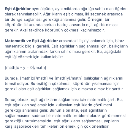
Eşit Ağırlıklar
aynı ölçüde, aynı miktarda ağırlığa sahip olan öğeler
olarak tanımlanabilir. Ağırlıkların eşit olması, iki seçenek arasında
bir denge sağlaması gerektiği anlamına gelir. Örneğin, bir
köprünün iki ucunda sarkan balıkçı arasında eşit ağırlık olması
gerekir. Aksi takdirde köprünün çökmesi kaçınılmazdır.
Matematik ve Eşit Ağırlıklar
arasındaki ilişkiyi anlamak için, biraz
matematik bilgisi gerekli. Eşit ağırlıkların sağlanması için, balıkçıların
ağırlıklarının aralarındaki farkın sıfır olması gerekir. Bu, aşağıdaki
eşitliği çözmek için kullanılabilir:
[math]x - y = 0[/math]
Burada, [math]x[/math] ve [math]y[/math] balıkçıların ağırlıklarını
temsil ediyor. Bu eşitliğin çözülmesi, köprünün yıkılmaması için
gerekli olan eşit ağırlıkları sağlamak için olmazsa olmaz bir şarttır.
Sonuç olarak, eşit ağırlıkların sağlanması için matematik şart. Bu,
eşit ağırlıkları sağlamak için kullanılan eşitliklerin çözülmesi
gerektiği anlamına gelir. Bununla birlikte, eşit ağırlıkların
sağlanmasının sadece bir matematik problemi olarak görülmemesi
gerektiği unutulmamalıdır; eşit ağırlıkların sağlanması, yapıların
karşılaşabilecekleri tehlikeleri önlemek için çok önemlidir.