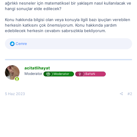
ağırlıklı nesneler için matematiksel bir yaklaşım nasıl kullanılacak ve
hangi sonuçlar elde edilecek?
Konu hakkında bilgisi olan veya konuyla ilgili bazı ipuçları verebilen
herkesin katkısını çok önemsiyorum. Konu hakkında yardım
edebilecek herkesin cevabını sabırsızlıkla bekliyorum.
R
Cemre
e
a
c
t
i
acitatlihayat
o
Moderator
Moderator
BaYaN
n
s
:
5 Haz 2023
#2