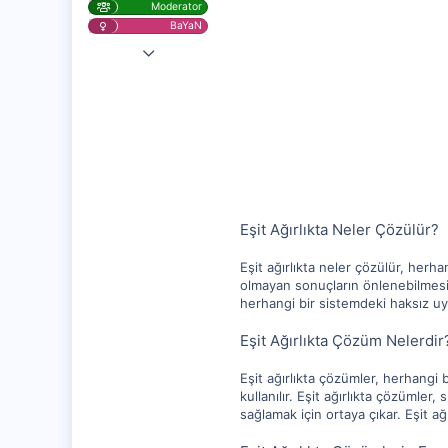
Moderator
BaYaN
7 Kas 2020
25,729
1,315
112
Eşit Ağırlıkta Neler Çözülür?
Eşit ağırlıkta neler çözülür, herha
olmayan sonuçların önlenebilmesini
herhangi bir sistemdeki haksız uy
Eşit Ağırlıkta Çözüm Nelerdir
Eşit ağırlıkta çözümler, herhangi
kullanılır. Eşit ağırlıkta çözüml
sağlamak için ortaya çıkar. Eşit 