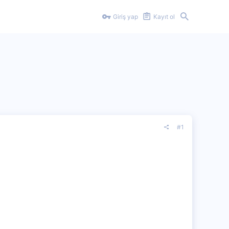
Giriş yap
Kayıt ol
#1