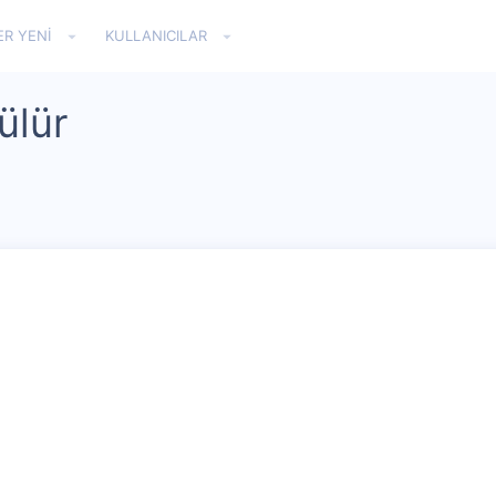
ER YENI
KULLANICILAR
ülür