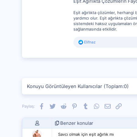
Eşit Ağırlıkta Çözümlerin Fayd
Eşit ağırlıkta çözümler, herhangi
yardımcı olur. Eşit ağırlıkta çözüm
sistemdeki haksız uygulamaları önl
sağlanmasında etkilidir.
R
Elifnaz
e
a
c
t
i
o
n
s
Konuyu Görüntüleyen Kullanıcılar (Toplam:0)
:
Facebook
Twitter
Reddit
Pinterest
Tumblr
WhatsApp
E-posta
Link
Paylaş:
Benzer konular
Savcı olmak için eşit ağırlık mı