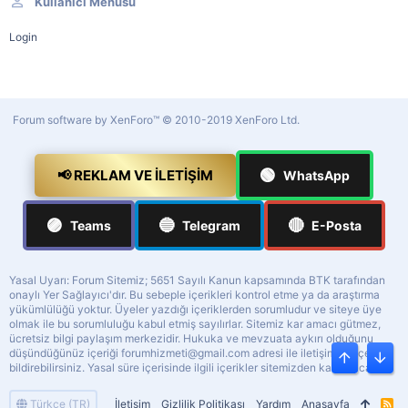
Kullanıcı Menüsü
Login
Forum software by XenForo™
© 2010-2019 XenForo Ltd.
🟢
📢 REKLAM VE İLETIŞIM
WhatsApp
🟣
🔵
🔴
Teams
Telegram
E-Posta
Yasal Uyarı: Forum Sitemiz; 5651 Sayılı Kanun kapsamında BTK tarafından
onaylı Yer Sağlayıcı'dır. Bu sebeple içerikleri kontrol etme ya da araştırma
yükümlülüğü yoktur. Üyeler yazdığı içeriklerden sorumludur ve siteye üye
olmak ile bu sorumluluğu kabul etmiş sayılırlar. Sitemiz kar amacı gütmez,
ücretsiz bilgi paylaşım merkezidir. Hukuka ve mevzuata aykırı olduğunu
düşündüğünüz içeriği
forumhizmeti@gmail.com
adresi ile iletişime geçerek
Üst
Alt
bildirebilirsiniz. Yasal süre içerisinde ilgili içerikler sitemizden kaldırılacaktır.
Türkçe (TR)
İletişim
Gizlilik Politikası
Yardım
Anasayfa
R