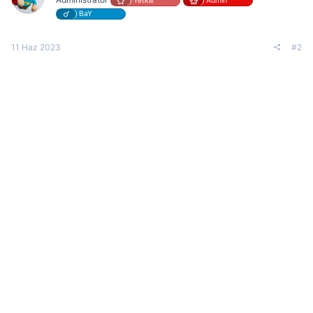
Yetkili
Admin
BaY
11 Haz 2023
#2