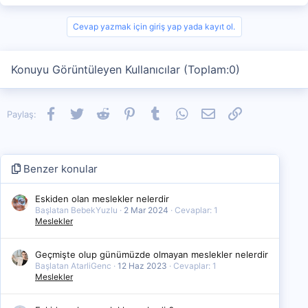
Cevap yazmak için giriş yap yada kayıt ol.
Konuyu Görüntüleyen Kullanıcılar (Toplam:0)
Facebook
Twitter
Reddit
Pinterest
Tumblr
WhatsApp
E-posta
Link
Paylaş:
Benzer konular
Eskiden olan meslekler nelerdir
Başlatan BebekYuzlu
2 Mar 2024
Cevaplar: 1
Meslekler
Geçmişte olup günümüzde olmayan meslekler nelerdir
Başlatan AtarliGenc
12 Haz 2023
Cevaplar: 1
Meslekler