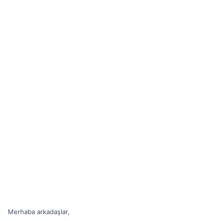
n
h
i
Merhaba arkadaşlar,