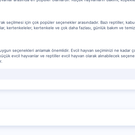
larak seçilmesi için çok popüler seçenekler arasındadır. Bazı reptiller, k
lar, kertenkeleler, kertenkele ve çok daha fazlası, günlük bakım ve temizli
en uygun seçenekleri anlamak önemlidir. Evcil hayvan seçiminizi ne kadar 
, küçük evcil hayvanlar ve reptiller evcil hayvan olarak alınabilecek seçen
r.