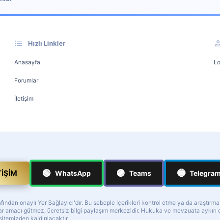
Hızlı Linkler
Anasayfa
Lo
Forumlar
İletişim
🟢
🟣
🔵
TIŞIM
WhatsApp
Teams
Telegra
ndan onaylı Yer Sağlayıcı'dır. Bu sebeple içerikleri kontrol etme ya da araştırm
z kar amacı gütmez, ücretsiz bilgi paylaşım merkezidir. Hukuka ve mevzuata aykır
 sitemizden kaldırılacaktır.