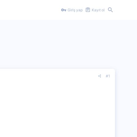
Giriş yap
Kayıt ol
#1