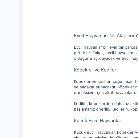
1,256
112
Evcil Hayvanlar: Ne Alabilirim
Evcil hayvanlar bir evin bir parças
getirirler. Fakat, evcil hayvanlar
olduğunu açıklayacak ve evcil ha
Köpekler ve Kediler
Köpekler ve kediler, çoğu insan ta
ve sadakat sunacaktır. Köpeklerin
etmeksizin, çok aktif hayvanlar 
Kediler, köpeklerden daha az akti
başlamanız önerilir. Kedilerin, kö
Küçük Evcil Hayvanlar
Küçük evcil hayvanlar, köpekler ve
akvaryum balıkları, küçük evcil h