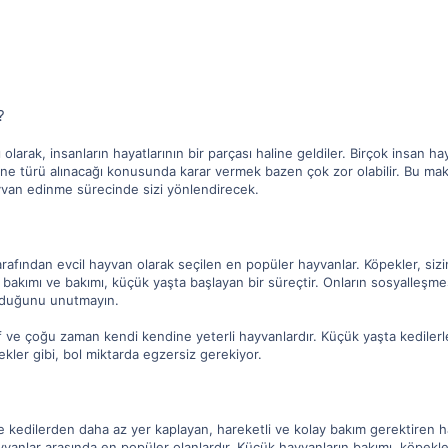
?
ı olarak, insanların hayatlarının bir parçası haline geldiler. Birçok insan 
ın ne türü alınacağı konusunda karar vermek bazen çok zor olabilir. Bu mak
yvan edinme sürecinde sizi yönlendirecek.
rafından evcil hayvan olarak seçilen en popüler hayvanlar. Köpekler, sizin
 bakımı ve bakımı, küçük yaşta başlayan bir süreçtir. Onların sosyalleşme
olduğunu unutmayın.
f ve çoğu zaman kendi kendine yeterli hayvanlardır. Küçük yaşta kedilerl
pekler gibi, bol miktarda egzersiz gerekiyor.
 kedilerden daha az yer kaplayan, hareketli ve kolay bakım gerektiren hay
ayvanlar arasında en popüler olanlardır. Küçük hayvanların bakımı, köpekl