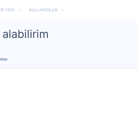
ER YENI
KULLANICILAR
alabilirim
nlar