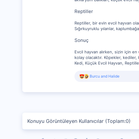
Reptiller
Reptiller, bir evin evcil hayvan o
Sığırkuyruklu yılanlar, kaplumbağa
Sonuç
Evcil hayvan alırken, sizin için 
kolay olacaktır. Köpekler, kediler
Kedi, Küçük Evcil Hayvan, Reptille
R
Burcu
and
Halide
e
a
c
t
i
o
n
s
Konuyu Görüntüleyen Kullanıcılar (Toplam:0)
: