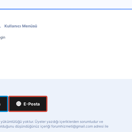
Kullanıcı Menüsü
gin
🔴
m
E-Posta
a yükümlülüğü yoktur. Üyeler yazdığı içeriklerden sorumludur ve
ı olduğunu düşündüğünüz içeriği
forumhizmeti@gmail.com
adresi ile