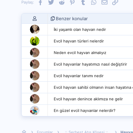
Facebook
Twitter
Reddit
Pinterest
Tumblr
WhatsApp
E-posta
Link
Paylaş:
Benzer konular
İki yaşamlı olan hayvan nedir
Evcil hayvan türleri nelerdir
Neden evcil hayvan almalıyız
Evcil hayvanlar hayatımızı nasıl değiştirir
Evcil hayvanlar tanımı nedir
Evcil hayvan sahibi olmanın insan hayatına e
Evcil hayvan denince aklımıza ne gelir
En güzel evcil hayvanlar nelerdir?
Forumlar
..:: Serbest Atış Köşesi ::..
Hayva