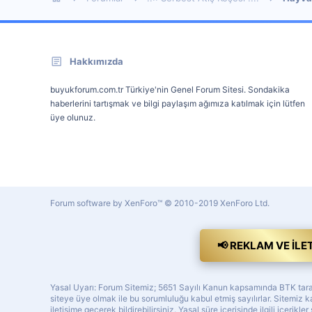
Hakkımızda
buyukforum.com.tr Türkiye'nin Genel Forum Sitesi. Sondakika
haberlerini tartışmak ve bilgi paylaşım ağımıza katılmak için lütfen
üye olunuz.
Forum software by XenForo™
© 2010-2019 XenForo Ltd.
📢 REKLAM VE İLE
Yasal Uyarı: Forum Sitemiz; 5651 Sayılı Kanun kapsamında BTK tarafı
siteye üye olmak ile bu sorumluluğu kabul etmiş sayılırlar. Sitemi
iletişime geçerek bildirebilirsiniz. Yasal süre içerisinde ilgili içerikler