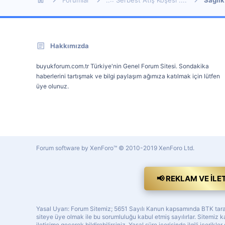
Hakkımızda
buyukforum.com.tr Türkiye'nin Genel Forum Sitesi. Sondakika
haberlerini tartışmak ve bilgi paylaşım ağımıza katılmak için lütfen
üye olunuz.
Forum software by XenForo™
© 2010-2019 XenForo Ltd.
📢 REKLAM VE İLE
Yasal Uyarı: Forum Sitemiz; 5651 Sayılı Kanun kapsamında BTK tarafı
siteye üye olmak ile bu sorumluluğu kabul etmiş sayılırlar. Sitemi
iletişime geçerek bildirebilirsiniz. Yasal süre içerisinde ilgili içerikler