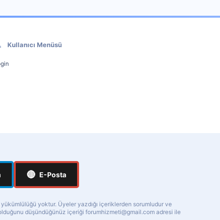
Kullanıcı Menüsü
gin
🔴
m
E-Posta
a yükümlülüğü yoktur. Üyeler yazdığı içeriklerden sorumludur ve
ı olduğunu düşündüğünüz içeriği
forumhizmeti@gmail.com
adresi ile