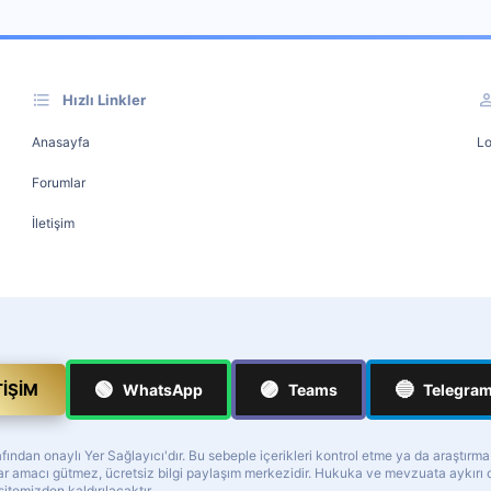
Hızlı Linkler
Anasayfa
Lo
Forumlar
İletişim
🟢
🟣
🔵
TIŞIM
WhatsApp
Teams
Telegra
ndan onaylı Yer Sağlayıcı'dır. Bu sebeple içerikleri kontrol etme ya da araştırm
z kar amacı gütmez, ücretsiz bilgi paylaşım merkezidir. Hukuka ve mevzuata aykır
 sitemizden kaldırılacaktır.