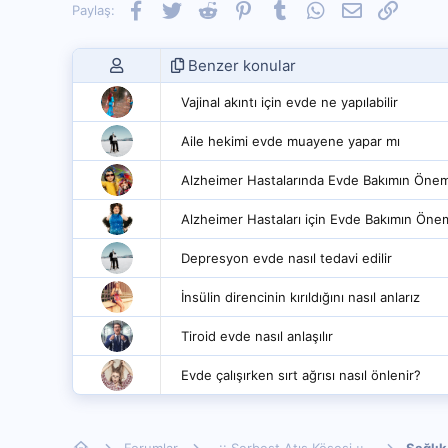
Facebook
Twitter
Reddit
Pinterest
Tumblr
WhatsApp
E-posta
Link
Paylaş:
Benzer konular
Vajinal akıntı için evde ne yapılabilir
Aile hekimi evde muayene yapar mı
Alzheimer Hastalarında Evde Bakımın Önemi
Alzheimer Hastaları için Evde Bakımın Öne
Depresyon evde nasıl tedavi edilir
İnsülin direncinin kırıldığını nasıl anlarız
Tiroid evde nasıl anlaşılır
Evde çalışırken sırt ağrısı nasıl önlenir?
Forumlar
..:: Serbest Atış Köşesi ::..
Sağlık