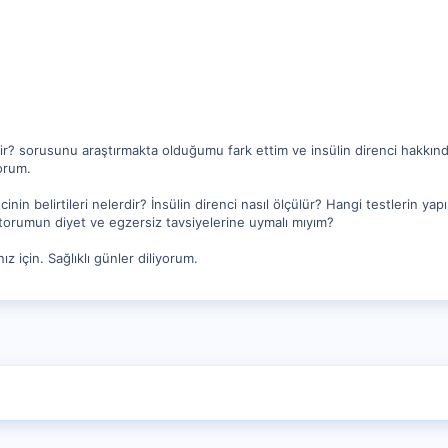
bilir? sorusunu araştırmakta olduğumu fark ettim ve insülin direnci hakkı
yorum.
ncinin belirtileri nelerdir? İnsülin direnci nasıl ölçülür? Hangi testlerin ya
torumun diyet ve egzersiz tavsiyelerine uymalı mıyım?
z için. Sağlıklı günler diliyorum.