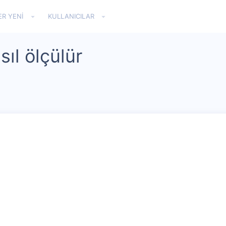
ER YENI
KULLANICILAR
sıl ölçülür