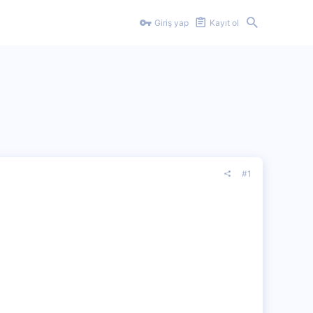
Giriş yap
Kayıt ol
#1