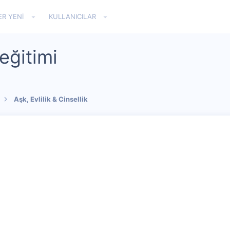
ER YENI
KULLANICILAR
 eğitimi
Aşk, Evlilik & Cinsellik