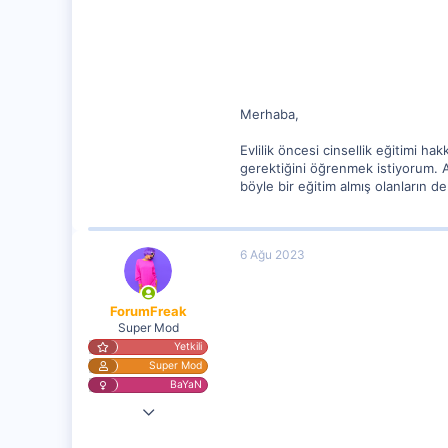
0
Merhaba,
Evlilik öncesi cinsellik eğitimi
gerektiğini öğrenmek istiyorum. Ayr
böyle bir eğitim almış olanların d
6 Ağu 2023
ForumFreak
Super Mod
Yetkili
Super Mod
BaYaN
2 Nis 2023
25,151