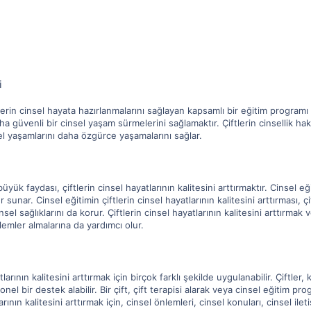
i
iftlerin cinsel hayata hazırlanmalarını sağlayan kapsamlı bir eğitim program
daha güvenli bir cinsel yaşam sürmelerini sağlamaktır. Çiftlerin cinsellik 
el yaşamlarını daha özgürce yaşamalarını sağlar.
büyük faydası, çiftlerin cinsel hayatlarının kalitesini arttırmaktır. Cinsel eği
er sunar. Cinsel eğitimin çiftlerin cinsel hayatlarının kalitesini arttırması, ç
cinsel sağlıklarını da korur. Çiftlerin cinsel hayatlarının kalitesini arttırmak
emler almalarına da yardımcı olur.
tlarının kalitesini arttırmak için birçok farklı şekilde uygulanabilir. Çiftler
el bir destek alabilir. Bir çift, çift terapisi alarak veya cinsel eğitim prog
rının kalitesini arttırmak için, cinsel önlemleri, cinsel konuları, cinsel ileti