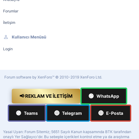
Forumlar
İletişim
Kullanıcı Menüsü
Login
Forum software by XenForo™
© 2010-2019 XenForo Ltd.
🟢
📢 REKLAM VE İLETIŞIM
WhatsApp
🟣
🔵
🔴
Teams
Telegram
E-Posta
Yasal Uyarı: Forum Sitemiz; 5651 Sayılı Kanun kapsamında BTK tarafından
onaylı Yer Sağlayıcı'dır. Bu sebeple içerikleri kontrol etme ya da araştırma