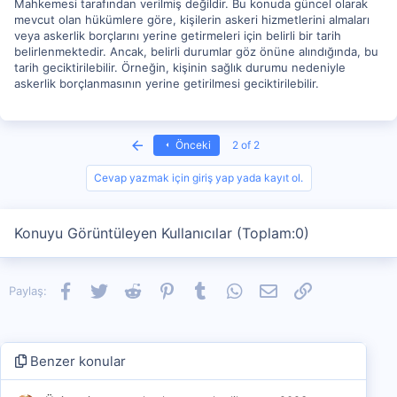
Mahkemesi tarafından verilmiş değildir. Bu konuda güncel olarak
mevcut olan hükümlere göre, kişilerin askeri hizmetlerini almaları
veya askerlik borçlarını yerine getirmeleri için belirli bir tarih
belirlenmektedir. Ancak, belirli durumlar göz önüne alındığında, bu
tarih geciktirilebilir. Örneğin, kişinin sağlık durumu nedeniyle
askerlik borçlanmasının yerine getirilmesi geciktirilebilir.
First
Önceki
2 of 2
Cevap yazmak için giriş yap yada kayıt ol.
Konuyu Görüntüleyen Kullanıcılar (Toplam:0)
Facebook
Twitter
Reddit
Pinterest
Tumblr
WhatsApp
E-posta
Link
Paylaş:
Benzer konular