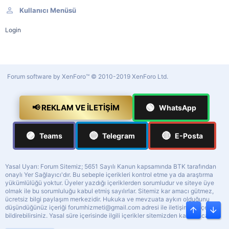
Kullanıcı Menüsü
Login
Forum software by XenForo™
© 2010-2019 XenForo Ltd.
🟢
📢 REKLAM VE İLETIŞIM
WhatsApp
🟣
🔵
🔴
Teams
Telegram
E-Posta
Yasal Uyarı: Forum Sitemiz; 5651 Sayılı Kanun kapsamında BTK tarafından
onaylı Yer Sağlayıcı'dır. Bu sebeple içerikleri kontrol etme ya da araştırma
yükümlülüğü yoktur. Üyeler yazdığı içeriklerden sorumludur ve siteye üye
olmak ile bu sorumluluğu kabul etmiş sayılırlar. Sitemiz kar amacı gütmez,
ücretsiz bilgi paylaşım merkezidir. Hukuka ve mevzuata aykırı olduğunu
düşündüğünüz içeriği
forumhizmeti@gmail.com
adresi ile iletişime geçerek
Üst
Alt
bildirebilirsiniz. Yasal süre içerisinde ilgili içerikler sitemizden kaldırılacaktır.