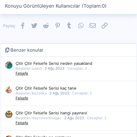
Konuyu Görüntüleyen Kullanıcılar (Toplam:0)
Facebook
Twitter
Reddit
Pinterest
Tumblr
WhatsApp
E-posta
Link
Paylaş:
Benzer konular
Çitir Çitir Felsefe Serisi neden yasakland
Başlatan subuti
2 Ağu 2023
Cevaplar: 2
Felsefe
Çitir Çitir Felsefe Serisi kaç tane
Başlatan Bazooka
2 Ağu 2023
Cevaplar: 2
Felsefe
Çitir Çitir Felsefe Serisi hangi yayınevi
Başlatan meyveverenagac
2 Ağu 2023
Cevaplar: 2
Felsefe