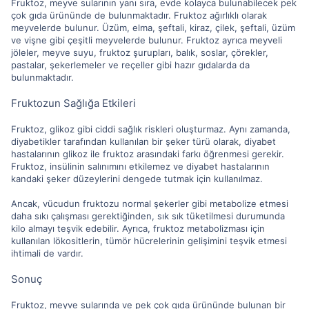
Fruktoz, meyve sularının yanı sıra, evde kolayca bulunabilecek pek
çok gıda ürününde de bulunmaktadır. Fruktoz ağırlıklı olarak
meyvelerde bulunur. Üzüm, elma, şeftali, kiraz, çilek, şeftali, üzüm
ve vişne gibi çeşitli meyvelerde bulunur. Fruktoz ayrıca meyveli
jöleler, meyve suyu, fruktoz şurupları, balık, soslar, çörekler,
pastalar, şekerlemeler ve reçeller gibi hazır gıdalarda da
bulunmaktadır.
Fruktozun Sağlığa Etkileri
Fruktoz, glikoz gibi ciddi sağlık riskleri oluşturmaz. Aynı zamanda,
diyabetikler tarafından kullanılan bir şeker türü olarak, diyabet
hastalarının glikoz ile fruktoz arasındaki farkı öğrenmesi gerekir.
Fruktoz, insülinin salınımını etkilemez ve diyabet hastalarının
kandaki şeker düzeylerini dengede tutmak için kullanılmaz.
Ancak, vücudun fruktozu normal şekerler gibi metabolize etmesi
daha sıkı çalışması gerektiğinden, sık sık tüketilmesi durumunda
kilo almayı teşvik edebilir. Ayrıca, fruktoz metabolizması için
kullanılan lökositlerin, tümör hücrelerinin gelişimini teşvik etmesi
ihtimali de vardır.
Sonuç
Fruktoz, meyve sularında ve pek çok gıda ürününde bulunan bir