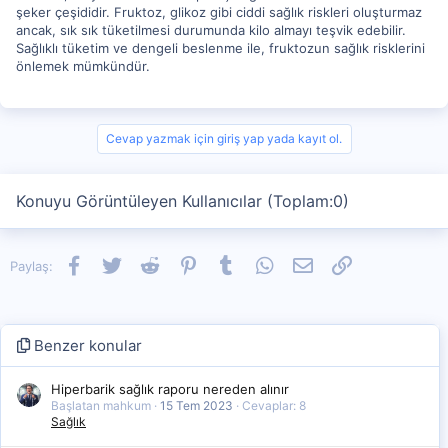
şeker çeşididir. Fruktoz, glikoz gibi ciddi sağlık riskleri oluşturmaz
ancak, sık sık tüketilmesi durumunda kilo almayı teşvik edebilir.
Sağlıklı tüketim ve dengeli beslenme ile, fruktozun sağlık risklerini
önlemek mümkündür.
Cevap yazmak için giriş yap yada kayıt ol.
Konuyu Görüntüleyen Kullanıcılar (Toplam:0)
Facebook
Twitter
Reddit
Pinterest
Tumblr
WhatsApp
E-posta
Link
Paylaş:
Benzer konular
Hiperbarik sağlık raporu nereden alınır
Başlatan mahkum
15 Tem 2023
Cevaplar: 8
Sağlık