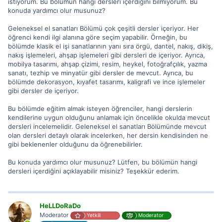
istiyorum. Bu bölümün hangi dersleri içerdiğini bilmiyorum. Bu
konuda yardımcı olur musunuz?
Geleneksel el sanatları Bölümü çok çeşitli dersler içeriyor. Her
öğrenci kendi ilgi alanına göre seçim yapabilir. Örneğin, bu
bölümde klasik el işi sanatlarının yanı sıra örgü, dantel, nakış, dikiş,
nakış işlemeleri, ahşap işlemeleri gibi dersleri de içeriyor. Ayrıca,
mobilya tasarımı, ahşap çizimi, resim, heykel, fotoğrafçılık, yazma
sanatı, tezhip ve minyatür gibi dersler de mevcut. Ayrıca, bu
bölümde dekorasyon, kıyafet tasarımı, kaligrafi ve ince işlemeler
gibi dersler de içeriyor.
Bu bölümde eğitim almak isteyen öğrenciler, hangi derslerin
kendilerine uygun olduğunu anlamak için öncelikle okulda mevcut
dersleri incelemelidir. Geleneksel el sanatları Bölümünde mevcut
olan dersleri detaylı olarak incelerken, her dersin kendisinden ne
gibi beklenenler olduğunu da öğrenebilirler.
Bu konuda yardımcı olur musunuz? Lütfen, bu bölümün hangi
dersleri içerdiğini açıklayabilir misiniz? Teşekkür ederim.
HeLLDoRaDo
Moderator
Yetkili
Moderator