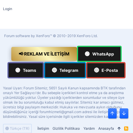
Login
Forum software by XenForo™
© 2010-2019 XenForo Ltd.
🟢
📢 REKLAM VE İLETIŞIM
WhatsApp
🟣
🔵
🔴
Teams
Telegram
E-Posta
Yasal Uyarı: Forum Sitemiz; 5651 Sayılı Kanun kapsamında BTK tarafından
onaylı Yer Sağlayıcı'dır. Bu sebeple içerikleri kontrol etme ya da araştırma
yükümlülüğü yoktur. Üyeler yazdığı içeriklerden sorumludur ve siteye üye
olmak ile bu sorumluluğu kabul etmiş sayılırlar. Sitemiz kar amacı gütmez,
ücretsiz bilgi paylaşım merkezidir. Hukuka ve mevzuata aykırı olduğunu
düşündüğünüz içeriği
forumhizmeti@gmail.com
adresi ile iletişime geçerek
Üst
Alt
bildirebilirsiniz. Yasal süre içerisinde ilgili içerikler sitemizden kaldırılacaktır.
Türkçe (TR)
İletişim
Gizlilik Politikası
Yardım
Anasayfa
R
S