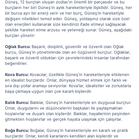
Güneş, 12 burçtan oluşan zodiac'ın önemli bir parçasıdır ve bu
burçların her biri Güneş'in aylık hareketleriyle ilişkilidir. Güneş, her
bir burca ayrı bir enerji verir ve her burç, Güneş'in hareketiyle
değişen nitelikleri temsil eder. Güneş, yoldaşınız olarak size özel
olan enerjileri kullanarak size kendinizi ifade etmeyi sağlayacak
şekilde hareket etme arzusu ve yeteneği sunar. Güneş, aşağıdaki
burçları yönetir:
Oğlak Burcu:
Başarılı, disiplinli, güvenilir ve özverili olan Oğlak
burcu, Güneş'in yönetiminde olan en özgüvenli burçtur. Oğlaklar,
başarılı ve özverili oldukları için çevrelerindeki insanlar tarafından
beğenilirler.
Kova Burcu:
Kovacılar, özellikle Güneş'in hareketleriyle etkilenen
en idealist burçlardır. Onlar, dünyaya hizmet etmek için farklı ve
sıra dışı yollar aramayı seviyorlar. Kova'lar, idealistler ve zorluklarla
başa çıkmaya uygun olan çok kararlı kişilerdir.
Balık Burcu:
Balıklar, Güneş'in hareketleriyle en duygusal burçtur.
Onlar, duygularını ve düşüncelerini başkaları ile paylaşmaktan
hoşlanırlar ve duyarlı olan kişilerdir. Balıklar, hayallerinin peşinden
gitmekten hoşlanırlar ve gerçek hayata ulaşmak için çalışırlar.
Boğa Burcu:
Boğalar, Güneş'in hareketleriyle en kararlı ve pratik
burçlardır. Onlar, kendi kararlarını kendileri alan kişilerdir ve