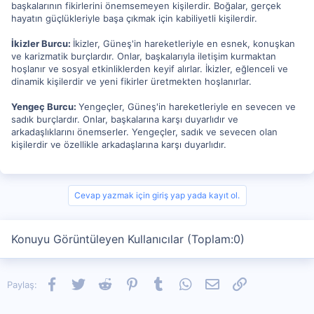
başkalarının fikirlerini önemsemeyen kişilerdir. Boğalar, gerçek
hayatın güçlükleriyle başa çıkmak için kabiliyetli kişilerdir.
İkizler Burcu:
İkizler, Güneş'in hareketleriyle en esnek, konuşkan
ve karizmatik burçlardır. Onlar, başkalarıyla iletişim kurmaktan
hoşlanır ve sosyal etkinliklerden keyif alırlar. İkizler, eğlenceli ve
dinamik kişilerdir ve yeni fikirler üretmekten hoşlanırlar.
Yengeç Burcu:
Yengeçler, Güneş'in hareketleriyle en sevecen ve
sadık burçlardır. Onlar, başkalarına karşı duyarlıdır ve
arkadaşlıklarını önemserler. Yengeçler, sadık ve sevecen olan
kişilerdir ve özellikle arkadaşlarına karşı duyarlıdır.
Cevap yazmak için giriş yap yada kayıt ol.
Konuyu Görüntüleyen Kullanıcılar (Toplam:0)
Facebook
Twitter
Reddit
Pinterest
Tumblr
WhatsApp
E-posta
Link
Paylaş: