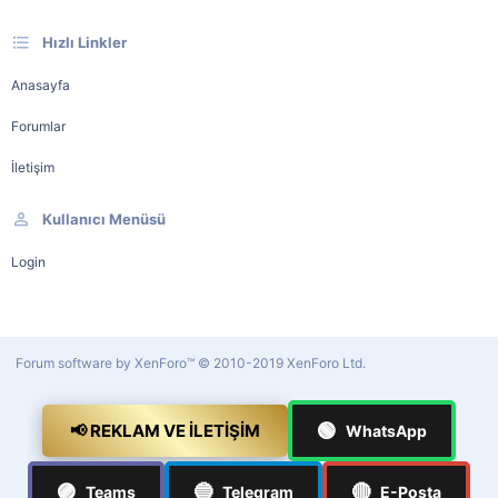
Hızlı Linkler
Anasayfa
Forumlar
İletişim
Kullanıcı Menüsü
Login
Forum software by XenForo™
© 2010-2019 XenForo Ltd.
🟢
📢 REKLAM VE İLETIŞIM
WhatsApp
🟣
🔵
🔴
Teams
Telegram
E-Posta