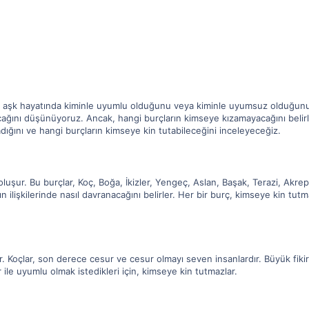
arak, aşk hayatında kiminle uyumlu olduğunu veya kiminle uyumsuz olduğun
ağını düşünüyoruz. Ancak, hangi burçların kimseye kızamayacağını belirl
dığını ve hangi burçların kimseye kin tutabileceğini inceleyeceğiz.
şur. Bu burçlar, Koç, Boğa, İkizler, Yengeç, Aslan, Başak, Terazi, Akrep, Y
ların ilişkilerinde nasıl davranacağını belirler. Her bir burç, kimseye kin 
ktir. Koçlar, son derece cesur ve cesur olmayı seven insanlardır. Büyük fik
lar ile uyumlu olmak istedikleri için, kimseye kin tutmazlar.