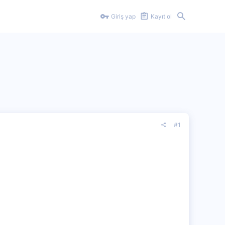
Giriş yap
Kayıt ol
#1