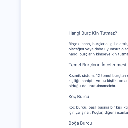
10,217
1,281
112
Hangi Burç Kin Tutmaz?
Birçok insan, burçlarla ilgili ol
olacağını veya daha uyumsuz olac
hangi burçların kimseye kin tutma
Temel Burçların İncelenmesi
Kozmik sistem, 12 temel burçtan olu
kişiliğe sahiptir ve bu kişilik, on
olduğu da unutulmamalıdır.
Koç Burcu
Koç burcu, başlı başına bir kişili
için çalışırlar. Koçlar, diğer insan
Boğa Burcu