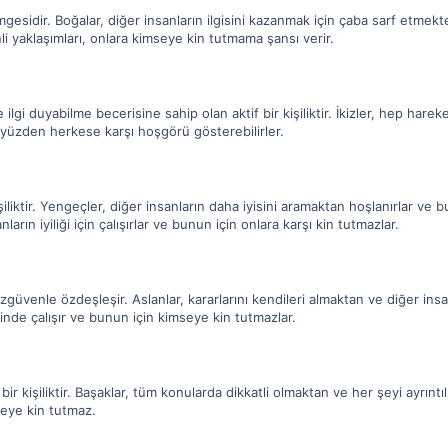
gesidir. Boğalar, diğer insanların ilgisini kazanmak için çaba sarf etmekte
i yaklaşımları, onlara kimseye kin tutmama şansı verir.
lgi duyabilme becerisine sahip olan aktif bir kişiliktir. İkizler, hep hareke
u yüzden herkese karşı hoşgörü gösterebilirler.
liktir. Yengeçler, diğer insanların daha iyisini aramaktan hoşlanırlar ve 
rın iyiliği için çalışırlar ve bunun için onlara karşı kin tutmazlar.
özgüvenle özdeşleşir. Aslanlar, kararlarını kendileri almaktan ve diğer ins
rinde çalışır ve bunun için kimseye kin tutmazlar.
ir kişiliktir. Başaklar, tüm konularda dikkatli olmaktan ve her şeyi ayrıntıl
imseye kin tutmaz.