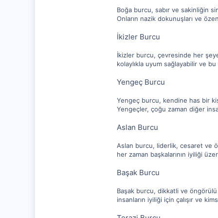
Boğa burcu, sabır ve sakinliğin sim
Onların nazik dokunuşları ve özenl
İkizler Burcu
İkizler burcu, çevresinde her şeye i
kolaylıkla uyum sağlayabilir ve b
Yengeç Burcu
Yengeç burcu, kendine has bir kişi
Yengeçler, çoğu zaman diğer insanla
Aslan Burcu
Aslan burcu, liderlik, cesaret ve 
her zaman başkalarının iyiliği üze
Başak Burcu
Başak burcu, dikkatli ve öngörülü b
insanların iyiliği için çalışır ve k
Terazi Burcu