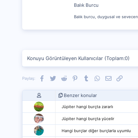
Balık Burcu
Balık burcu, duygusal ve sevecen bi
Konuyu Görüntüleyen Kullanıcılar (Toplam:0)
Facebook
Twitter
Reddit
Pinterest
Tumblr
WhatsApp
E-posta
Link
Paylaş:
Benzer konular
Jüpiter hangi burçta zararlı
Jüpiter hangi burçta yücelir
Hangi burçlar diğer burçlarla uyumlu