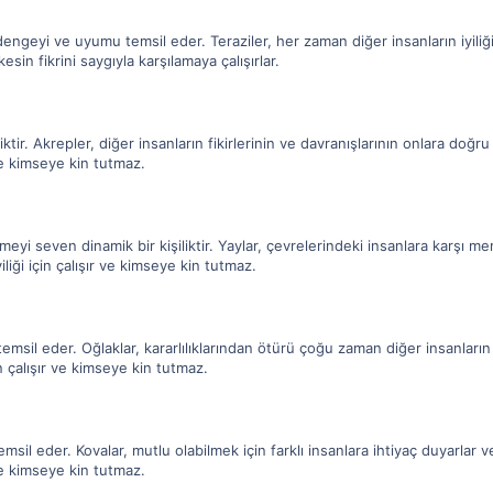
dengeyi ve uyumu temsil eder. Teraziler, her zaman diğer insanların iyiliği
in fikrini saygıyla karşılamaya çalışırlar.
ktir. Akrepler, diğer insanların fikirlerinin ve davranışlarının onlara doğr
r ve kimseye kin tutmaz.
eyi seven dinamik bir kişiliktir. Yaylar, çevrelerindeki insanlara karşı
iyiliği için çalışır ve kimseye kin tutmaz.
ı temsil eder. Oğlaklar, kararlılıklarından ötürü çoğu zaman diğer insanların 
çin çalışır ve kimseye kin tutmaz.
il eder. Kovalar, mutlu olabilmek için farklı insanlara ihtiyaç duyarlar v
r ve kimseye kin tutmaz.