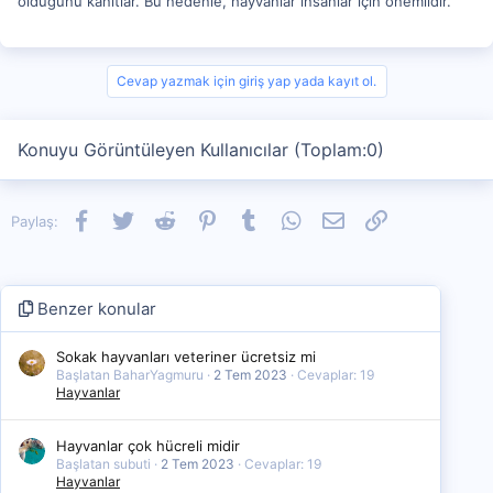
olduğunu kanıtlar. Bu nedenle, hayvanlar insanlar için önemlidir.
Cevap yazmak için giriş yap yada kayıt ol.
Konuyu Görüntüleyen Kullanıcılar (Toplam:0)
Facebook
Twitter
Reddit
Pinterest
Tumblr
WhatsApp
E-posta
Link
Paylaş:
Benzer konular
Sokak hayvanları veteriner ücretsiz mi
Başlatan BaharYagmuru
2 Tem 2023
Cevaplar: 19
Hayvanlar
Hayvanlar çok hücreli midir
Başlatan subuti
2 Tem 2023
Cevaplar: 19
Hayvanlar