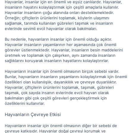
Hayvanlar, insanlar için en önemli ve eşsiz canlılardır. Hayvanlar,
insanların hayatını kolaylaştırmak için çeşitli amaçlarla kullanılır.
Hayvanlar insanların çoğu alanında onları desteklemektedir.
Örneğin; çiftçilerin ürünlerini toplamak, köylerin ulaşımını
sağlamak, tarımda kullanılan gübreleri taşımak ve insanların
evlerinde sevimli evcil hayvanlar olarak bakılmaları.
Bu nedenle, hayvanların insanlar için önemli olduğu açıktır.
Hayvanlar insanların yaşamlarının her aşamasında çok önemli
görevler üstlenmektedir. Hayvanlar, insanların besin maddelerini
üretmek ve toplamak için çalışırken, aynı zamanda insanların
sağlıklarını koruyarak insanların hayatlarını kolaylaştırırlar.
Hayvanların insanlar için önemli olmasının birçok sebebi vardır.
Bunlar, hayvanların insanların yaşamlarını kolaylaştırmak için önemli
özellikleri olan kullanılışlık, dayanıklılık ve çevreye duyarlılıktır.
Hayvanlar, çiftçilerin ürünlerini toplamak, taşımak, gübreleri
taşımak, çok sayıda insanın evlerinde evcil hayvan olarak
bakılmaları gibi çok çeşitli görevleri gerçekleştirmek için
özelliklerini kullanırlar.
Hayvanların Çevreye Etkisi
Hayvanların insanlar için önemli olmasının diğer bir sebebi de
çevreye katkısıdır. Hayvanlar doğal çevreyi korumak ve