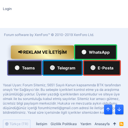
Login
Forum software by XenForo™
© 2010-2019 XenForo Ltd.
🟢
📢 REKLAM VE İLETIŞIM
WhatsApp
🟣
🔵
🔴
Teams
Telegram
E-Posta
Yasal Uyarı: Forum Sitemiz; 5651 Sayılı Kanun kapsamında BTK tarafından
onaylı Yer Sağlayıcı'dır. Bu sebeple içerikleri kontrol etme ya da araştırma
yükümlülüğü yoktur. Üyeler yazdığı içeriklerden sorumludur ve siteye üye
olmak ile bu sorumluluğu kabul etmiş sayılırlar. Sitemiz kar amacı gütmez,
ücretsiz bilgi paylaşım merkezidir. Hukuka ve mevzuata aykırı olduğunu
düşündüğünüz içeriği
forumhizmeti@gmail.com
adresi ile iletişime geçerek
Üst
Alt
bildirebilirsiniz. Yasal süre içerisinde ilgili içerikler sitemizden kaldırılacaktır.
Türkçe (TR)
İletişim
Gizlilik Politikası
Yardım
Anasayfa
R
S